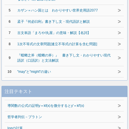
>
5
カザン＝ハン国とは わかりやすい世界史用語2077
>
6
孟子『何必曰利』書き下し文・現代語訳と解説
>
7
古文単語「まろや/丸屋」の意味・解説【名詞】
>
8
1次不等式の文章問題[連立不等式の計算を含む問題]
『蟷螂之斧（蟷螂の斧）』 書き下し文・わかりやすい現代
>
9
語訳（口語訳）と文法解説
>
10
"may"と"might"の違い
注目テキスト
>
導関数の公式の証明y＝kf(x)を微分するとy'＝kf'(x)
>
哲学者列伝－プラトン
>
logの計算