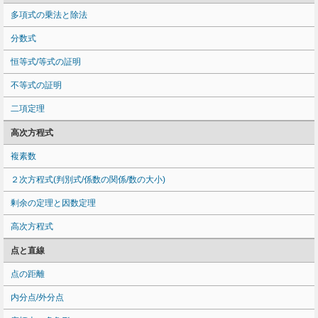
多項式の乗法と除法
分数式
恒等式/等式の証明
不等式の証明
二項定理
高次方程式
複素数
２次方程式(判別式/係数の関係/数の大小)
剰余の定理と因数定理
高次方程式
点と直線
点の距離
内分点/外分点