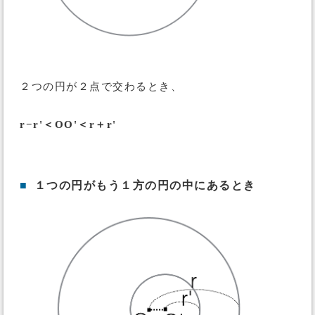
２つの円が２点で交わるとき、
r−r'＜OO'＜r＋r'
■
１つの円がもう１方の円の中にあるとき