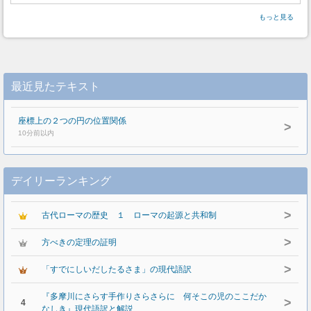
もっと見る
最近見たテキスト
座標上の２つの円の位置関係
>
10分前以内
デイリーランキング
>
古代ローマの歴史 １ ローマの起源と共和制
>
方べきの定理の証明
>
「すでにしいだしたるさま」の現代語訳
『多摩川にさらす手作りさらさらに 何そこの児のここだか
>
4
なしき』現代語訳と解説