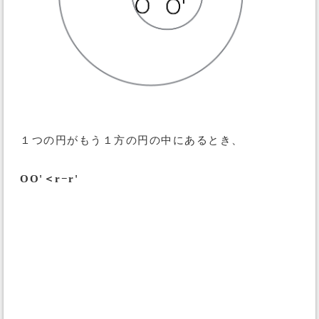
１つの円がもう１方の円の中にあるとき、
OO'＜r−r'