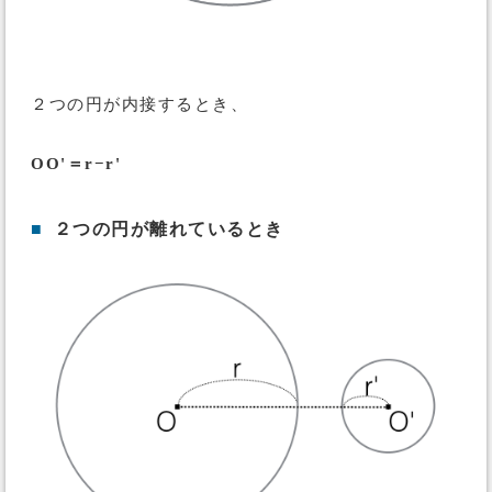
２つの円が内接するとき、
OO'＝r−r'
■
２つの円が離れているとき