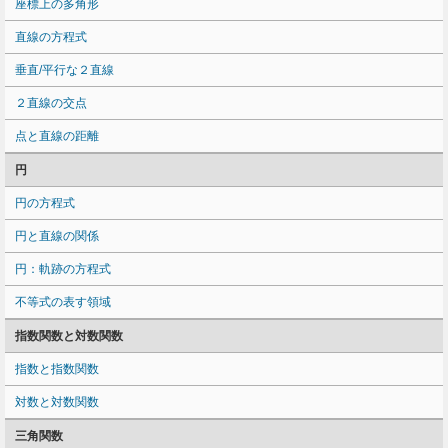
座標上の多角形
直線の方程式
垂直/平行な２直線
２直線の交点
点と直線の距離
円
円の方程式
円と直線の関係
円：軌跡の方程式
不等式の表す領域
指数関数と対数関数
指数と指数関数
対数と対数関数
三角関数