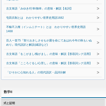
>
古文単語「みゆき/行幸/御幸」の意味・解説【名詞】
>
屯田兵制とは わかりやすい世界史用語1682
不輸不入権（インムニテート）とは わかりやすい世界史用語
>
1468
百人一首75『契りおきしさせもが露を命にてあはれ今年の秋もいぬ
>
めり』現代語訳と解説(縁語など)
>
古文単語「をこがまし/痴がまし」の意味・解説【形容詞シク活用】
>
古文単語「こころぐるし/心苦し」の意味・解説【形容詞シク活用】
>
「ひそかに心知れる人」の現代語訳・品詞分解
数学II
式と証明