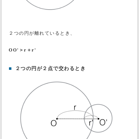
２つの円が離れているとき、
OO'＞r＋r'
■
２つの円が２点で交わるとき