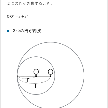
２つの円が外接するとき、
OO'＝r＋r'
■
２つの円が内接