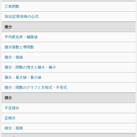
三角関数
加法定理/倍角の公式
微分
平均変化率・極限値
微分係数と導関数
微分：接線
微分：関数の増大と極大・極小
微分：最大値・最小値
微分：関数のグラフと方程式・不等式
積分
不定積分
定積分
積分：面積