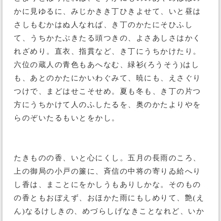
かに見ゆるに、みじかきき丁ひきよせて、いと昼は
さしもむかはぬ人なれば、き丁のかたにそひふし
て、うちかたぶきたる頭つきの、よさあしさはかく
れざめり。直衣、指貫など、き丁にうちかけたり。
六位の蔵人の青色もあへなむ、緑衫(ろうそう)はし
も、あとのかたにかいわぐみて、暁にも、えさぐり
つけで、まどはせこそせめ。夏も冬も、き丁の片つ
方にうちかけて人のふしたるを、奥のかたよりやを
らのぞいたるもいとをかし。
たきものの香、いと心にくし。五月の長雨のころ、
上の御局の小戸の簾に、斉信の中将の寄りゐ給へり
し香は、まことにをかしうもありしかな。そのもの
の香ともおぼえず、おほかた雨にもしめりて、艶(え
ん)なるけしきの、めづらしげなきことなれど、いか