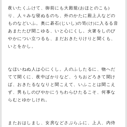
夜いたくふけて、御前にも大殿籠(おほとのこも)
り、人々みな寝ぬるのち、外のかたに殿上人などの
ものなどいふ。奥に碁石(じいし)の笥(け)に入るる音
あまたたび聞こゆる、いと心にくし。火箸をしのび
やかについ立つるも、まだおきたりけりと聞くも、
いとをかし。
なほいねぬ人は心にくし。人のふしたるに、物へだ
てて聞くに、夜中ばかりなど、うちおどろきて聞け
ば、おきたるななりと聞こえて、いふことは聞こえ
ず、男もしのびやかにうちわらひたるこそ、何事な
らむとゆかしけれ。
またおはしまし、女房などさぶらふに、上人、内侍