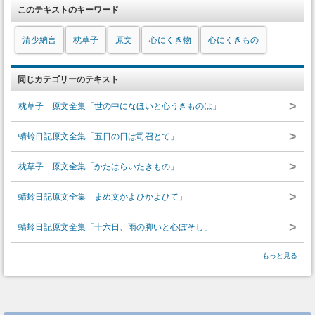
このテキストのキーワード
清少納言
枕草子
原文
心にくき物
心にくきもの
同じカテゴリーのテキスト
>
枕草子 原文全集「世の中になほいと心うきものは」
>
蜻蛉日記原文全集「五日の日は司召とて」
>
枕草子 原文全集「かたはらいたきもの」
>
蜻蛉日記原文全集「まめ文かよひかよひて」
>
蜻蛉日記原文全集「十六日、雨の脚いと心ぼそし」
もっと見る