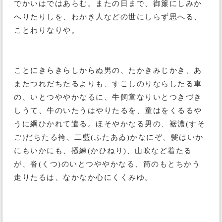
でかいはではあらむ。またの日まで、御簾にしみか
へりたりしを、わかき人などの世にしらず思へる、
ことわりなりや。
ことにきらきらしからぬ男の、たかきみじかき、あ
またつれだちたるよりも、すこしのりならしたる車
の、いとつややかなるに、牛飼童なりいとつきづき
しうて、牛のいたうはやりたるを、童はをくるるや
うに綱ひかれて遣る。ほそやかなる男の、裾濃(すそ
ご)だちたる袴、二藍(ふたあゐ)かなにぞ、髪はいか
にもいかにも、掻練(かひねり)、山吹など着たる
が、沓(くつ)のいとつややかなる、筒のもとちかう
走りたるは、なかなか心にくくみゆ。