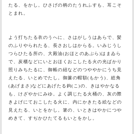
たる、をかし。ひさげの柄のたうれふすも、耳こそ
とまれ。
よう打ちたる衣のうへに、さはがしうはあらで、髪
のふりやられたる、長さおしはからる。いみじうし
つらひたる所の、大殿油(おほとのあぶら)はまゐら
で、炭櫃などにいとおほくおこしたる火の光ばかり
照りみちたるに、御帳の紐などのつややかにうち見
えたる、いとめでたし。御簾の帽額(もかう)、総角
(あげまさ)などにあげたる鉤(こ)の、きはやかなる
も、けざやかにみゆ。よく調じたる火桶の、灰の際
きよげにておこしたる火に、内にかきたる絵などの
見えたる、いとをかし。箸の、いときはやかにつや
めきて、すぢかひたてるもいとをかし。