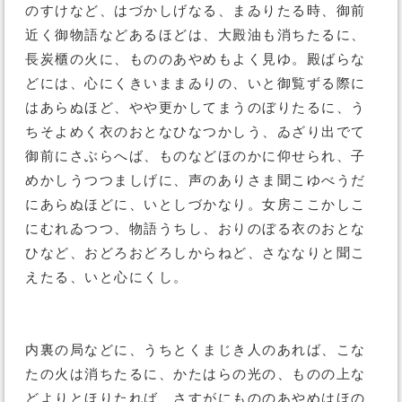
のすけなど、はづかしげなる、まゐりたる時、御前
近く御物語などあるほどは、大殿油も消ちたるに、
長炭櫃の火に、もののあやめもよく見ゆ。殿ばらな
どには、心にくきいままゐりの、いと御覧ずる際に
はあらぬほど、やや更かしてまうのぼりたるに、う
ちそよめく衣のおとなひなつかしう、ゐざり出でて
御前にさぶらへば、ものなどほのかに仰せられ、子
めかしうつつましげに、声のありさま聞こゆべうだ
にあらぬほどに、いとしづかなり。女房ここかしこ
にむれゐつつ、物語うちし、おりのぼる衣のおとな
ひなど、おどろおどろしからねど、さななりと聞こ
えたる、いと心にくし。
内裏の局などに、うちとくまじき人のあれば、こな
たの火は消ちたるに、かたはらの光の、ものの上な
どよりとほりたれば、さすがにもののあやめはほの