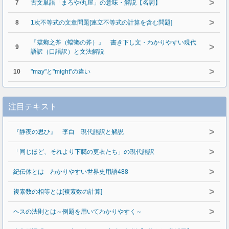
>
7
古文単語「まろや/丸屋」の意味・解説【名詞】
>
8
1次不等式の文章問題[連立不等式の計算を含む問題]
『蟷螂之斧（蟷螂の斧）』 書き下し文・わかりやすい現代
>
9
語訳（口語訳）と文法解説
>
10
"may"と"might"の違い
注目テキスト
>
『静夜の思ひ』 李白 現代語訳と解説
>
「同じほど、それより下臈の更衣たち」の現代語訳
>
紀伝体とは わかりやすい世界史用語488
>
複素数の相等とは[複素数の計算]
>
ヘスの法則とは～例題を用いてわかりやすく～