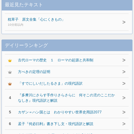
最近見たテキスト
枕草子 原文全集「心にくきもの」
>
10分前以内
デイリーランキング
>
古代ローマの歴史 １ ローマの起源と共和制
>
方べきの定理の証明
>
「すでにしいだしたるさま」の現代語訳
『多摩川にさらす手作りさらさらに 何そこの児のここだか
>
4
なしき』現代語訳と解説
>
5
カザン＝ハン国とは わかりやすい世界史用語2077
>
6
孟子『何必曰利』書き下し文・現代語訳と解説