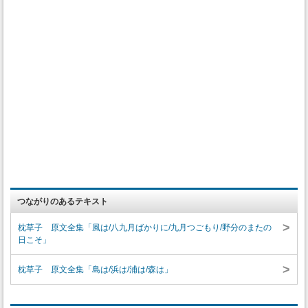
つながりのあるテキスト
>
枕草子 原文全集「風は/八九月ばかりに/九月つごもり/野分のまたの
日こそ」
>
枕草子 原文全集「島は/浜は/浦は/森は」