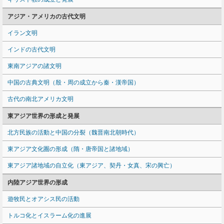
アジア・アメリカの古代文明
イラン文明
インドの古代文明
東南アジアの諸文明
中国の古典文明（殷・周の成立から秦・漢帝国）
古代の南北アメリカ文明
東アジア世界の形成と発展
北方民族の活動と中国の分裂（魏晋南北朝時代）
東アジア文化圏の形成（隋・唐帝国と諸地域）
東アジア諸地域の自立化（東アジア、契丹・女真、宋の興亡）
内陸アジア世界の形成
遊牧民とオアシス民の活動
トルコ化とイスラーム化の進展