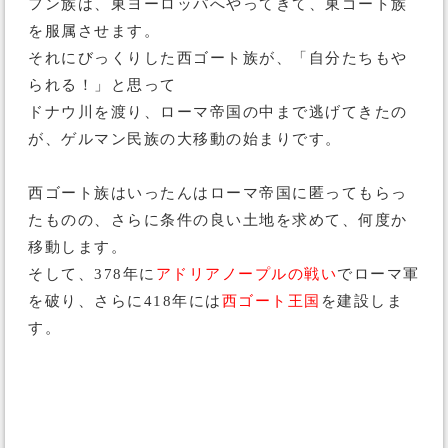
フン族は、東ヨーロッパへやってきて、東ゴート族
を服属させます。
それにびっくりした西ゴート族が、「自分たちもや
られる！」と思って
ドナウ川を渡り、ローマ帝国の中まで逃げてきたの
が、ゲルマン民族の大移動の始まりです。
西ゴート族はいったんはローマ帝国に匿ってもらっ
たものの、さらに条件の良い土地を求めて、何度か
移動します。
そして、378年に
アドリアノープルの戦い
でローマ軍
を破り、さらに418年には
西ゴート王国
を建設しま
す。