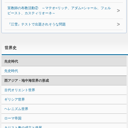
宣教師の布教活動② ～マテオ=リッチ、アダム=シャール、フェル
>
ビースト、カスティリオーネ～
>
『江雪』テストで出題されそうな問題
世界史
先史時代
先史時代
西アジア・地中海世界の形成
古代オリエント世界
ギリシア世界
ヘレニズム世界
ローマ帝国
キリスト教の成立と発展