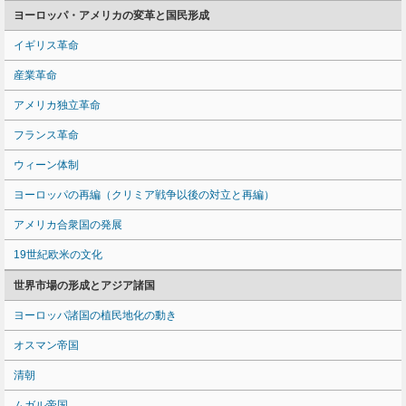
ヨーロッパ・アメリカの変革と国民形成
イギリス革命
産業革命
アメリカ独立革命
フランス革命
ウィーン体制
ヨーロッパの再編（クリミア戦争以後の対立と再編）
アメリカ合衆国の発展
19世紀欧米の文化
世界市場の形成とアジア諸国
ヨーロッパ諸国の植民地化の動き
オスマン帝国
清朝
ムガル帝国