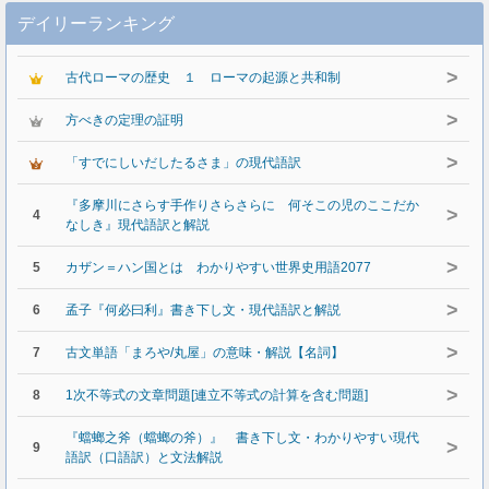
デイリーランキング
>
古代ローマの歴史 １ ローマの起源と共和制
>
方べきの定理の証明
>
「すでにしいだしたるさま」の現代語訳
『多摩川にさらす手作りさらさらに 何そこの児のここだか
>
4
なしき』現代語訳と解説
>
5
カザン＝ハン国とは わかりやすい世界史用語2077
>
6
孟子『何必曰利』書き下し文・現代語訳と解説
>
7
古文単語「まろや/丸屋」の意味・解説【名詞】
>
8
1次不等式の文章問題[連立不等式の計算を含む問題]
『蟷螂之斧（蟷螂の斧）』 書き下し文・わかりやすい現代
>
9
語訳（口語訳）と文法解説