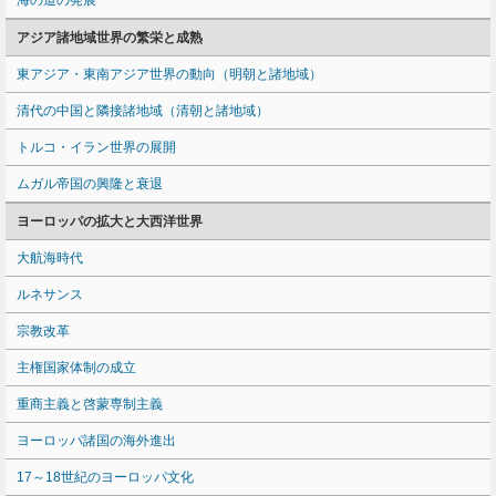
海の道の発展
アジア諸地域世界の繁栄と成熟
東アジア・東南アジア世界の動向（明朝と諸地域）
清代の中国と隣接諸地域（清朝と諸地域）
トルコ・イラン世界の展開
ムガル帝国の興隆と衰退
ヨーロッパの拡大と大西洋世界
大航海時代
ルネサンス
宗教改革
主権国家体制の成立
重商主義と啓蒙専制主義
ヨーロッパ諸国の海外進出
17～18世紀のヨーロッパ文化