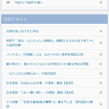
>
10
"may"と"might"の違い
注目テキスト
>
元禄文化に出てきた作品
枕草子『翁丸・上にさぶらふ御猫は』(御厠人なるもの走り来て〜)
>
の品詞分解
>
パンテオン（万神殿）とは わかりやすい世界史用語1139
>
解の和が１、積が３/４となる２次方程式とその解を求める問題
>
「かたじけなき御心ばへ」の現代語訳
>
古文単語「おほわらは/大童」の意味・解説【名詞】
>
古文単語「うれへ/憂へ/愁へ」の意味・解説【名詞】
十八史略『『乱世之姦雄(操少機警〜)』書き下し文・現代語訳と解
>
説