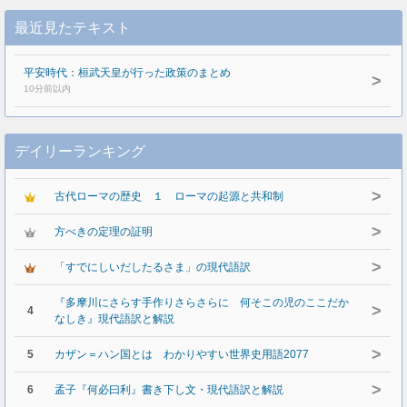
最近見たテキスト
平安時代：桓武天皇が行った政策のまとめ
>
10分前以内
デイリーランキング
>
古代ローマの歴史 １ ローマの起源と共和制
>
方べきの定理の証明
>
「すでにしいだしたるさま」の現代語訳
『多摩川にさらす手作りさらさらに 何そこの児のここだか
>
4
なしき』現代語訳と解説
>
5
カザン＝ハン国とは わかりやすい世界史用語2077
>
6
孟子『何必曰利』書き下し文・現代語訳と解説