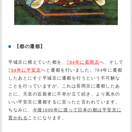
■
【都の遷都】
平城京に構えていた都を、
784年に長岡京
へ、そして
794年に平安京
へと遷都を行いました。784年に遷都
したあとにすぐ平城京に遷都を行うという不可解な
ことを行っていますが、これは長岡京に遷都したあ
とに、天皇の近親者に不幸が立て続き、より風水の
いい平安京に遷都するに至ったと言われています。
ちなみに、
今後1000年に渡って日本の都は平安京に
置かれる
ことになります。