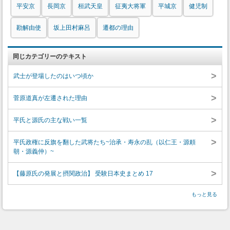
平安京
長岡京
桓武天皇
征夷大将軍
平城京
健児制
勘解由使
坂上田村麻呂
遷都の理由
同じカテゴリーのテキスト
>
武士が登場したのはいつ頃か
>
菅原道真が左遷された理由
>
平氏と源氏の主な戦い一覧
>
平氏政権に反旗を翻した武将たち~治承・寿永の乱（以仁王・源頼
朝・源義仲）~
>
【藤原氏の発展と摂関政治】 受験日本史まとめ 17
もっと見る