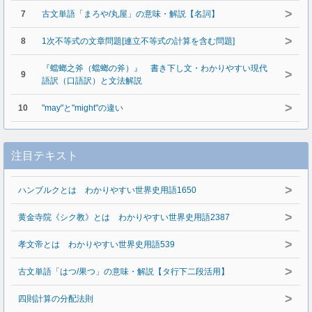
>
7
古文単語「まろや/丸屋」の意味・解説【名詞】
>
8
1次不等式の文章問題[連立不等式の計算を含む問題]
『蟷螂之斧（蟷螂の斧）』 書き下し文・わかりやすい現代
>
9
語訳（口語訳）と文法解説
>
10
"may"と"might"の違い
注目テキスト
>
ハンブルクとは わかりやすい世界史用語1650
>
黄金寺院《シク教》とは わかりやすい世界史用語2387
>
孝文帝とは わかりやすい世界史用語539
>
古文単語「はつ/果つ」の意味・解説【タ行下二段活用】
>
四則計算の分配法則