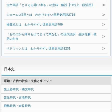
>
古文単語「とりゐる/取り率る」の意味・解説【ワ行上一段活用】
>
ジェームズ2世とは わかりやすい世界史用語2716
>
楊貴妃とは わかりやすい世界史用語709
「おのづから障りも出でまうで来なむ」の現代語訳・品詞分解・敬
>
意の向き
>
ベドウィンとは わかりやすい世界史用語1231
日本史
原始・古代の社会・文化と東アジア
先土器時代・縄文時代
弥生時代・古墳時代
飛鳥時代・奈良時代