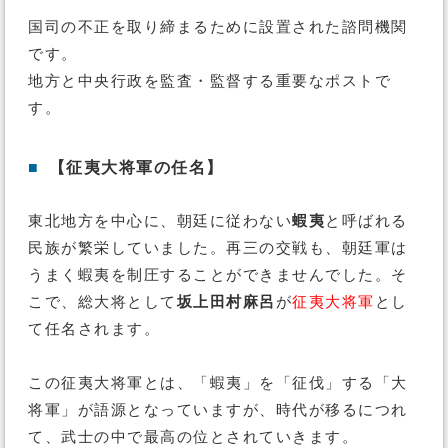
国司の不正を取り締まるために設置された諮問機関
です。
地方と中央行政を監査・監督する重要なポストで
す。
■
【征夷大将軍の任名】
東北地方を中心に、朝廷に従わない
蝦夷
と呼ばれる
民族が繁栄していました。再三の交戦も、朝廷軍は
うまく蝦夷を制圧することができませんでした。そ
こで、総大将として
坂上田村麻呂
が
征夷大将軍
とし
て任名されます。
この征夷大将軍とは、「蝦夷」を「征伐」する「大
将軍」が語源となっていますが、時代が移るにつれ
て、武士の中で最高の位とされていきます。