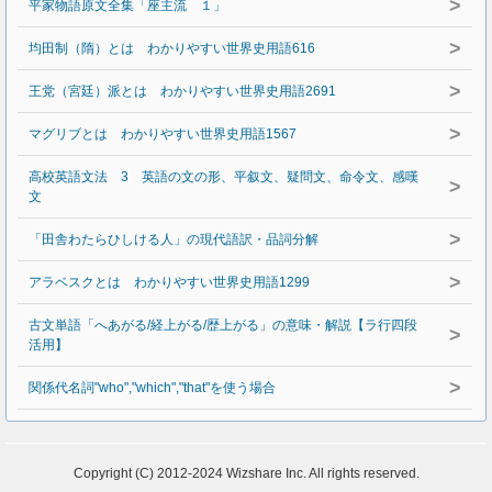
>
平家物語原文全集「座主流 １」
>
均田制（隋）とは わかりやすい世界史用語616
>
王党（宮廷）派とは わかりやすい世界史用語2691
>
マグリブとは わかりやすい世界史用語1567
高校英語文法 3 英語の文の形、平叙文、疑問文、命令文、感嘆
>
文
>
「田舎わたらひしける人」の現代語訳・品詞分解
>
アラベスクとは わかりやすい世界史用語1299
古文単語「へあがる/経上がる/歴上がる」の意味・解説【ラ行四段
>
活用】
>
関係代名詞"who","which","that"を使う場合
Copyright (C) 2012-2024 Wizshare Inc. All rights reserved.