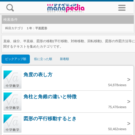
検索条件
科目カテゴリ
１年：平面図形
直線、線分、半直線、図形の移動(平行移動、対称移動、回転移動)、図形の作図方法等に
関するテキストを集めたカテゴリです。
ピックアップ順
役に立った順
新着順
角度の表し方
>
54,878views
角柱と角錐の違いと特徴
>
75,476views
図形の平行移動するとき
>
50,462views