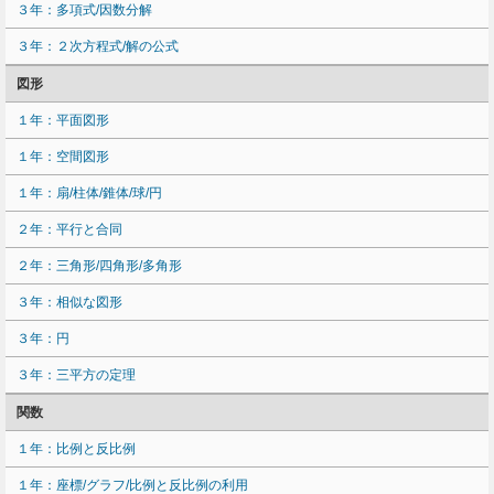
３年：多項式/因数分解
３年：２次方程式/解の公式
図形
１年：平面図形
１年：空間図形
１年：扇/柱体/錐体/球/円
２年：平行と合同
２年：三角形/四角形/多角形
３年：相似な図形
３年：円
３年：三平方の定理
関数
１年：比例と反比例
１年：座標/グラフ/比例と反比例の利用