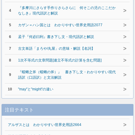
『多摩川にさらす手作りさらさらに 何そこの児のここだか
>
4
なしき』現代語訳と解説
>
5
カザン＝ハン国とは わかりやすい世界史用語2077
>
6
孟子『何必曰利』書き下し文・現代語訳と解説
>
7
古文単語「まろや/丸屋」の意味・解説【名詞】
>
8
1次不等式の文章問題[連立不等式の計算を含む問題]
『蟷螂之斧（蟷螂の斧）』 書き下し文・わかりやすい現代
>
9
語訳（口語訳）と文法解説
>
10
"may"と"might"の違い
注目テキスト
>
アルザスとは わかりやすい世界史用語2664