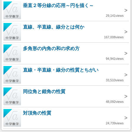
垂直２等分線の応用～円を描く～
>
29,141views
直線、半直線、線分とは何か
>
167,008views
多角形の内角の和の求め方
>
94,941views
直線・半直線・線分の性質とちがい
>
33,510views
同位角と錯角の性質
>
48,092views
対頂角の性質
>
24,739views