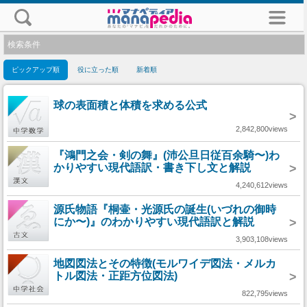
検索条件
ピックアップ順
役に立った順
新着順
球の表面積と体積を求める公式
>
2,842,800views
『鴻門之会・剣の舞』(沛公旦日従百余騎〜)わ
かりやすい現代語訳・書き下し文と解説
>
4,240,612views
源氏物語『桐壷・光源氏の誕生(いづれの御時
にか〜)』のわかりやすい現代語訳と解説
>
3,903,108views
地図図法とその特徴(モルワイデ図法・メルカ
トル図法・正距方位図法)
>
822,795views