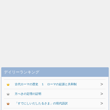
デイリーランキング
>
古代ローマの歴史 １ ローマの起源と共和制
>
方べきの定理の証明
>
「すでにしいだしたるさま」の現代語訳