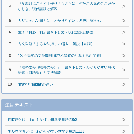
『多摩川にさらす手作りさらさらに 何そこの児のここだか
>
4
なしき』現代語訳と解説
>
5
カザン＝ハン国とは わかりやすい世界史用語2077
>
6
孟子『何必曰利』書き下し文・現代語訳と解説
>
7
古文単語「まろや/丸屋」の意味・解説【名詞】
>
8
1次不等式の文章問題[連立不等式の計算を含む問題]
『蟷螂之斧（蟷螂の斧）』 書き下し文・わかりやすい現代
>
9
語訳（口語訳）と文法解説
>
10
"may"と"might"の違い
注目テキスト
>
授時暦とは わかりやすい世界史用語2053
>
ネルウァ帝とは わかりやすい世界史用語1111