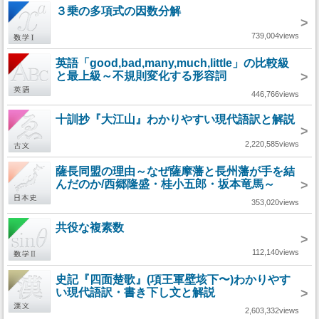
３乗の多項式の因数分解
>
739,004views
英語「good,bad,many,much,little」の比較級
と最上級～不規則変化する形容詞
>
446,766views
十訓抄『大江山』わかりやすい現代語訳と解説
>
2,220,585views
薩長同盟の理由～なぜ薩摩藩と長州藩が手を結
んだのか/西郷隆盛・桂小五郎・坂本竜馬～
>
353,020views
共役な複素数
>
112,140views
史記『四面楚歌』(項王軍壁垓下〜)わかりやす
い現代語訳・書き下し文と解説
>
2,603,332views