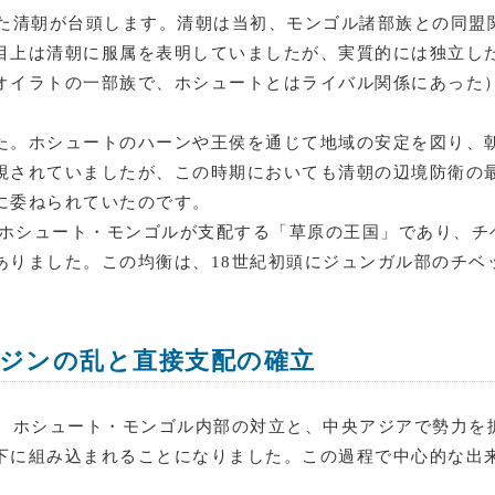
てた清朝が台頭します。清朝は当初、モンゴル諸部族との同盟
目上は清朝に服属を表明していましたが、実質的には独立し
オイラトの一部族で、ホシュートとはライバル関係にあった
た。ホシュートのハーンや王侯を通じて地域の安定を図り、
視されていましたが、この時期においても清朝の辺境防衛の
に委ねられていたのです。
、ホシュート・モンゴルが支配する「草原の王国」であり、
ありました。この均衡は、18世紀初頭にジュンガル部のチベ
ジンの乱と直接支配の確立
す。ホシュート・モンゴル内部の対立と、中央アジアで勢力を
に組み込まれることになりました。この過程で中心的な出来