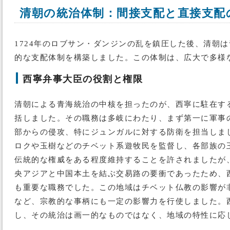
清朝の統治体制：間接支配と直接支配
1724年のロブサン・ダンジンの乱を鎮圧した後、清朝
的な支配体制を構築しました。この体制は、広大で多様
西寧弁事大臣の役割と権限
清朝による青海統治の中核を担ったのが、西寧に駐在す
括しました。その職務は多岐にわたり、まず第一に軍事
部からの侵攻、特にジュンガルに対する防衛を担当しま
ロクや玉樹などのチベット系遊牧民を監督し、各部族の
伝統的な権威をある程度維持することを許されましたが
央アジアと中国本土を結ぶ交易路の要衝であったため、
も重要な職務でした。この地域はチベット仏教の影響が
など、宗教的な事柄にも一定の影響力を行使しました。
し、その統治は画一的なものではなく、地域の特性に応