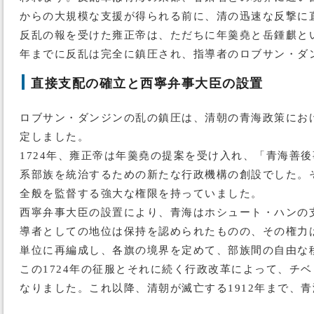
からの大規模な支援が得られる前に、清の迅速な反撃に
反乱の報を受けた雍正帝は、ただちに年羹堯と岳鍾麒とい
年までに反乱は完全に鎮圧され、指導者のロブサン・ダ
直接支配の確立と西寧弁事大臣の設置
ロブサン・ダンジンの乱の鎮圧は、清朝の青海政策にお
定しました。
1724年、雍正帝は年羹堯の提案を受け入れ、「青海善
系部族を統治するための新たな行政機構の創設でした。
全般を監督する強大な権限を持っていました。
西寧弁事大臣の設置により、青海はホシュート・ハンの
導者としての地位は保持を認められたものの、その権力
単位に再編成し、各旗の境界を定めて、部族間の自由な
この1724年の征服とそれに続く行政改革によって、チ
なりました。これ以降、清朝が滅亡する1912年まで、