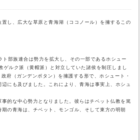
位置し、広大な草原と青海湖（ココノール）を擁するこの
ラト部族連合は勢力を拡大し、その一部であるホシュー
仏教ゲルク派（黄帽派）と対立していた諸侯を制圧しまし
ト政府（ガンデンポタン）を擁護する形で、ホシュート・
周辺にも及びました。これにより、青海は事実上、ホシュ
軍事的な中心勢力となりました。彼らはチベット仏教を篤
時期の青海は、チベット、モンゴル、そして東方の明朝