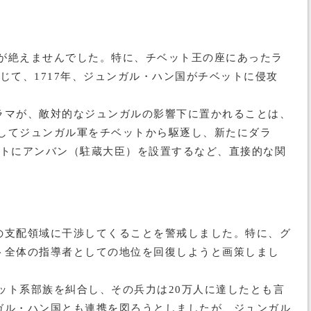
紛が絶えませんでした。特に、チベット王の座にあったラ
て、1717年、ジュンガル・ハン国がチベットに侵攻
ラマが、敵対的なジュンガルの影響下に置かれることは、
遣してジュンガル軍をチベットから駆逐し、新たにダラ
ットにアンバン（駐蔵大臣）を設置するなど、直接的な関
の支配領域に干渉してくることを警戒しました。特に、グ
ト全体の指導者としての地位を回復しようと画策しまし
ット系部族を糾合し、その兵力は20万人に達したとも言
ガル・ハン国とも連携を図ろうとしましたが、ジュンガル