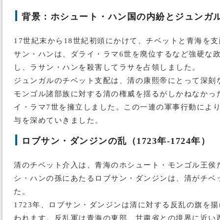
背景：ホシュート・ハン国の内紛とジュンガ
17世紀末から18世紀初頭にかけて、チベットと青海を
サン・ハンは、ダライ・ラマ6世を廃位するなど強硬な政
し、ラサン・ハンを殺害してラサを占領しました。
ジュンガルのチベット支配は、清の康熙帝にとって深刻
モンゴル諸部族に対する清の権威を揺るがしかねなかった
イ・ラマ7世を擁立しました。この一連の軍事行動によ
与を深めていきました。
ロブサン・ダンジンの乱（1723年-1724年）
清のチベット介入は、青海のホシュート・モンゴル王侯
シ・ハンの孫にあたるロブサン・ダンジンは、清がチベ
た。
1723年、ロブサン・ダンジンは清に対する反乱の旗を
われます。反乱軍は青海の東部、甘粛省との境界に近い