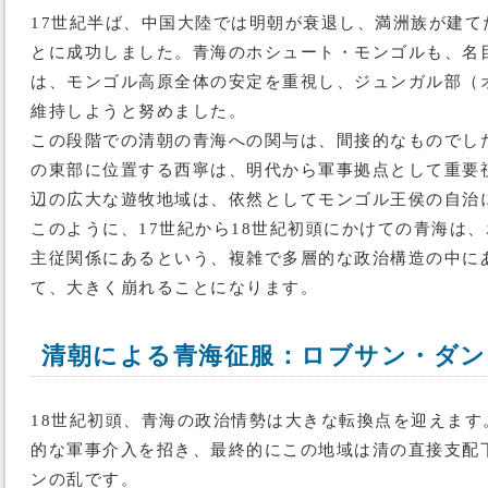
17世紀半ば、中国大陸では明朝が衰退し、満洲族が建
とに成功しました。青海のホシュート・モンゴルも、名
は、モンゴル高原全体の安定を重視し、ジュンガル部（
維持しようと努めました。
この段階での清朝の青海への関与は、間接的なものでし
の東部に位置する西寧は、明代から軍事拠点として重要
辺の広大な遊牧地域は、依然としてモンゴル王侯の自治
このように、17世紀から18世紀初頭にかけての青海は
主従関係にあるという、複雑で多層的な政治構造の中に
て、大きく崩れることになります。
清朝による青海征服：ロブサン・ダン
18世紀初頭、青海の政治情勢は大きな転換点を迎えま
的な軍事介入を招き、最終的にこの地域は清の直接支配下
ンの乱です。