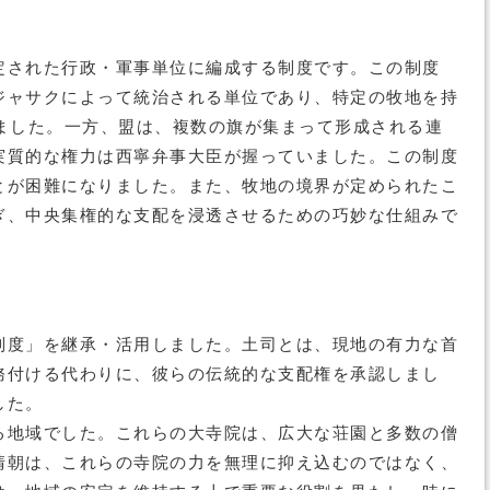
定された行政・軍事単位に編成する制度です。この制度
ジャサクによって統治される単位であり、特定の牧地を持
ました。一方、盟は、複数の旗が集まって形成される連
実質的な権力は西寧弁事大臣が握っていました。この制度
とが困難になりました。また、牧地の境界が定められたこ
ぎ、中央集権的な支配を浸透させるための巧妙な仕組みで
制度」を継承・活用しました。土司とは、現地の有力な首
務付ける代わりに、彼らの伝統的な支配権を承認しまし
した。
る地域でした。これらの大寺院は、広大な荘園と多数の僧
清朝は、これらの寺院の力を無理に抑え込むのではなく、