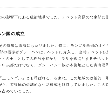
力の影響下にある緩衝地帯でした。チベット高原の北東部に
ハン国の成立
、その影響は青海にも及びました。特に、モンゴル西部のオイ
ト部の指導者グシ・ハンはチベットに介入し、当時チベット
ベットの王」としての称号を授かり、ラサを拠点とするチベッ
ト中央部だけでなく、グシ・ハン一族が本拠地とした青海湖
「上モンゴル」とも呼ばれる）を束ね、この地域の政治的・
がら、遊牧民の伝統的な生活様式を維持していました。この
を占めていました。