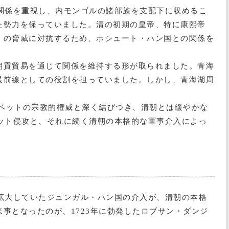
関係を重視し、内モンゴルの諸部族を支配下に収めるこ
た勢力を保っていました。清の初期の皇帝、特に康熙帝
）の脅威に対抗するため、ホシュート・ハン国との関係を
朝貢貿易を通じて関係を維持する形が取られました。青海
最前線としての役割を担っていました。しかし、青海湖周
チベットの宗教的権威と深く結びつき、清朝とは緩やかな
ット侵攻と、それに続く清朝の本格的な軍事介入によっ
拡大していたジュンガル・ハン国の介入が、清朝の本格
事となったのが、1723年に勃発したロブサン・ダンジ