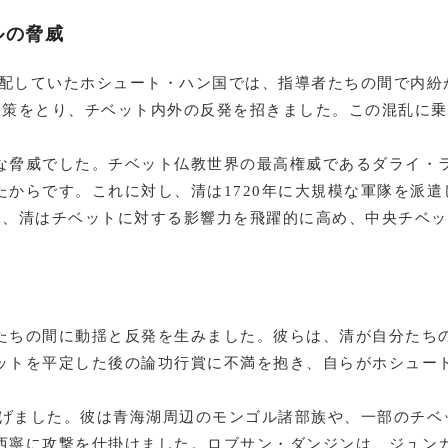
ルの脅威
支配していたホシュート・ハン国では、指導者たちの間で内
策をとり、チベット内外の反発を招きました。この混乱に乗じ
な脅威でした。チベット仏教世界の最高権威であるダライ・
からです。これに対し、清は1720年に大規模な軍隊を派
り、清はチベットに対する影響力を飛躍的に高め、中央チベ
たちの間に動揺と反発を生みました。彼らは、清が自分たち
ットを平定した後の論功行賞に不満を抱き、自らがホシュー
揚げました。彼は青海湖周辺のモンゴル諸部族や、一部のチベ
西寧に攻撃を仕掛けました。ロブサン・ダンジンは、ジュン