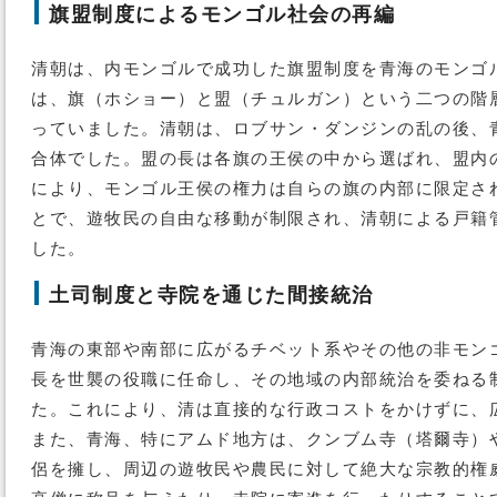
旗盟制度によるモンゴル社会の再編
清朝は、内モンゴルで成功した旗盟制度を青海のモンゴ
は、旗（ホショー）と盟（チュルガン）という二つの階
っていました。清朝は、ロブサン・ダンジンの乱の後、
合体でした。盟の長は各旗の王侯の中から選ばれ、盟内
により、モンゴル王侯の権力は自らの旗の内部に限定さ
とで、遊牧民の自由な移動が制限され、清朝による戸籍
した。
土司制度と寺院を通じた間接統治
青海の東部や南部に広がるチベット系やその他の非モン
長を世襲の役職に任命し、その地域の内部統治を委ねる
た。これにより、清は直接的な行政コストをかけずに、
また、青海、特にアムド地方は、クンブム寺（塔爾寺）
侶を擁し、周辺の遊牧民や農民に対して絶大な宗教的権