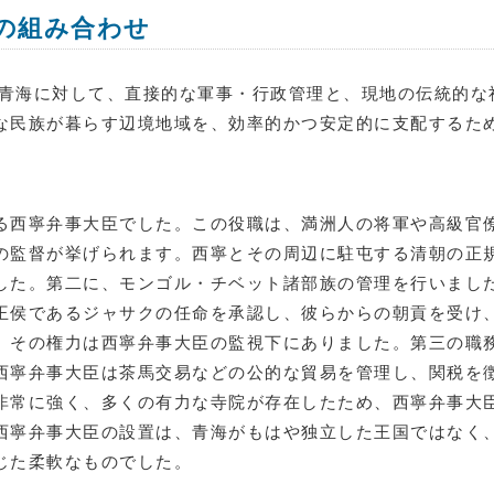
の組み合わせ
は青海に対して、直接的な軍事・行政管理と、現地の伝統的
な民族が暮らす辺境地域を、効率的かつ安定的に支配するた
る西寧弁事大臣でした。この役職は、満洲人の将軍や高級官
の監督が挙げられます。西寧とその周辺に駐屯する清朝の正
した。第二に、モンゴル・チベット諸部族の管理を行いました
王侯であるジャサクの任命を承認し、彼らからの朝貢を受け
、その権力は西寧弁事大臣の監視下にありました。第三の職
西寧弁事大臣は茶馬交易などの公的な貿易を管理し、関税を
非常に強く、多くの有力な寺院が存在したため、西寧弁事大
西寧弁事大臣の設置は、青海がもはや独立した王国ではなく
じた柔軟なものでした。