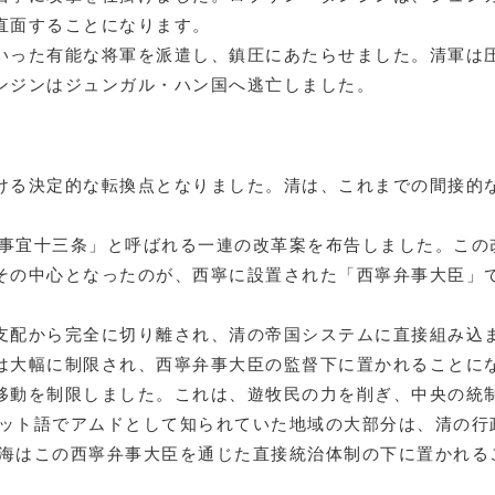
直面することになります。
った有能な将軍を派遣し、鎮圧にあたらせました。清軍は圧
ンジンはジュンガル・ハン国へ逃亡しました。
ける決定的な転換点となりました。清は、これまでの間接的
後事宜十三条」と呼ばれる一連の改革案を布告しました。こ
その中心となったのが、西寧に設置された「西寧弁事大臣」
支配から完全に切り離され、清の帝国システムに直接組み込
は大幅に制限され、西寧弁事大臣の監督下に置かれることに
移動を制限しました。これは、遊牧民の力を削ぎ、中央の統
ベット語でアムドとして知られていた地域の大部分は、清の
青海はこの西寧弁事大臣を通じた直接統治体制の下に置かれる