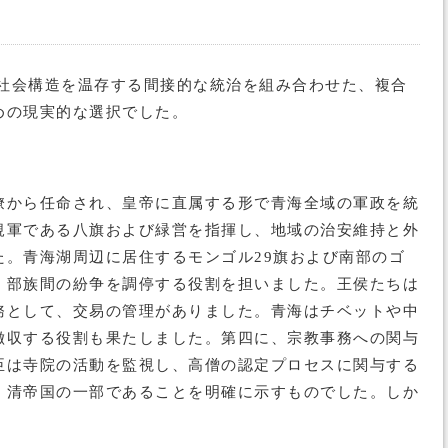
な社会構造を温存する間接的な統治を組み合わせた、複合
めの現実的な選択でした。
僚から任命され、皇帝に直属する形で青海全域の軍政を統
規軍である八旗および緑営を指揮し、地域の治安維持と外
。青海湖周辺に居住するモンゴル29旗および南部のゴ
、部族間の紛争を調停する役割を担いました。王侯たちは
務として、交易の管理がありました。青海はチベットや中
徴収する役割も果たしました。第四に、宗教事務への関与
臣は寺院の活動を監視し、高僧の認定プロセスに関与する
、清帝国の一部であることを明確に示すものでした。しか