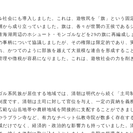
ル社会にも導入しました。これは、遊牧民を「旗」という固
層から成り立っていました。旗は、各々が世襲の王侯である
青海湖周辺のホシュート・モンゴルなどを29の旗に再編成し
の事柄について協議しましたが、その権限は限定的であり、
れ、かつてのように部族を越えて大規模な連合を形成するこ
管理や徴税が容易になりました。これは、遊牧社会の力を削
ゴル系民族が居住する地域では、清朝は明代から続く「土司
制度です。清朝は土司に対して官位を与え、一定の貢納を義
広範な山岳地帯や農耕地域を間接的に支配することができま
やラプラン寺など、有力なチベット仏教寺院が数多く存在す
威だけでなく、経済的・政治的な影響力も持っていました。