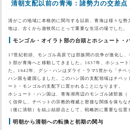
清朝支配以前の青海：諸勢力の交差点
清がこの地域に本格的に関与する以前、青海は様々な勢
地は、古くから遊牧民にとって重要な生活の場でした。
モンゴル・オイラト部の台頭とホシュート・
17世紀初頭、モンゴル高原では部族間の抗争が激化し
ト部が青海へと移動してきました。1637年、ホシュー
た。1642年、グシ・ハンはダライ・ラマ5世から「チ
ハン国を建国しました。このハン国の支配領域はチベッ
ート・モンゴルの支配下に置かれることになります。
ホシュート・ハン国は、青海湖周辺のモンゴル諸部族（
く信仰し、チベットの宗教的権威と密接な関係を保ちな
（後に清朝）を結ぶ結節点として、戦略的に重要な位置
明朝から清朝への転換と初期の関与