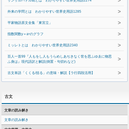
>
サンサルバドル島とは わかりやすい世界史用語2274
>
外来の学問とは わかりやすい世界史用語1285
>
平家物語原文全集「東宮立」
>
指数関数y＝aˣのグラフ
>
ミッレトとは わかりやすい世界史用語2340
百人一首99『人もをし人もうらめしあぢきなく世を思ふゆゑに物思
>
ふ身は』現代語訳と解説(倒置・句切れなど)
>
古文単語「くくる/括る」の意味・解説【ラ行四段活用】
古文
文章の読み解き
文章の読み解き