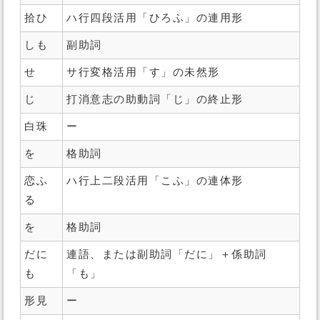
拾ひ
ハ行四段活用「ひろふ」の連用形
しも
副助詞
せ
サ行変格活用「す」の未然形
じ
打消意志の助動詞「じ」の終止形
白珠
ー
を
格助詞
恋ふ
ハ行上二段活用「こふ」の連体形
る
を
格助詞
だに
連語、または副助詞「だに」＋係助詞
も
「も」
形見
ー