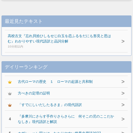
最近見たテキスト
高校古文『忘れ貝拾ひしもせじ白玉を恋ふるをだにも形見と思は
>
む』わかりやすい現代語訳と品詞分解
10分前以内
デイリーランキング
>
古代ローマの歴史 １ ローマの起源と共和制
>
方べきの定理の証明
>
「すでにしいだしたるさま」の現代語訳
『多摩川にさらす手作りさらさらに 何そこの児のここだか
>
4
なしき』現代語訳と解説