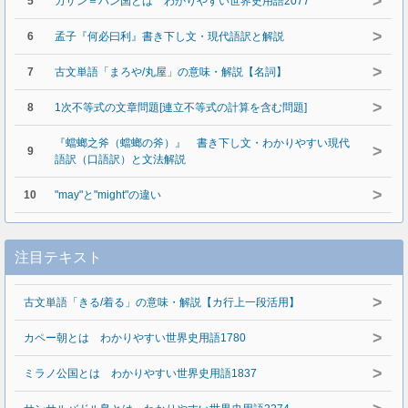
>
5
カザン＝ハン国とは わかりやすい世界史用語2077
>
6
孟子『何必曰利』書き下し文・現代語訳と解説
>
7
古文単語「まろや/丸屋」の意味・解説【名詞】
>
8
1次不等式の文章問題[連立不等式の計算を含む問題]
『蟷螂之斧（蟷螂の斧）』 書き下し文・わかりやすい現代
>
9
語訳（口語訳）と文法解説
>
10
"may"と"might"の違い
注目テキスト
>
古文単語「きる/着る」の意味・解説【カ行上一段活用】
>
カペー朝とは わかりやすい世界史用語1780
>
ミラノ公国とは わかりやすい世界史用語1837