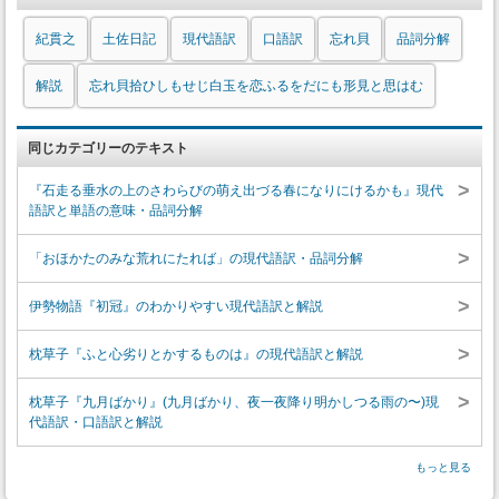
紀貫之
土佐日記
現代語訳
口語訳
忘れ貝
品詞分解
解説
忘れ貝拾ひしもせじ白玉を恋ふるをだにも形見と思はむ
同じカテゴリーのテキスト
>
『石走る垂水の上のさわらびの萌え出づる春になりにけるかも』現代
語訳と単語の意味・品詞分解
>
「おほかたのみな荒れにたれば」の現代語訳・品詞分解
>
伊勢物語『初冠』のわかりやすい現代語訳と解説
>
枕草子『ふと心劣りとかするものは』の現代語訳と解説
>
枕草子『九月ばかり』(九月ばかり、夜一夜降り明かしつる雨の〜)現
代語訳・口語訳と解説
もっと見る