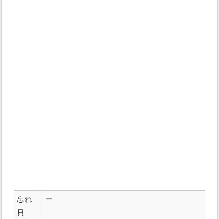
忘れ
ー
貝