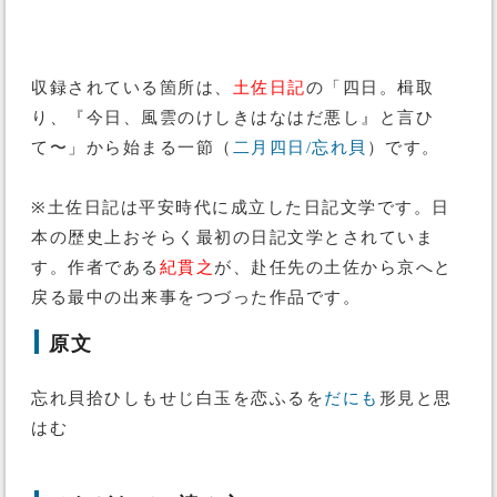
収録されている箇所は、
土佐日記
の「四日。楫取
り、『今日、風雲のけしきはなはだ悪し』と言ひ
て〜」から始まる一節（
二月四日/忘れ貝
）です。
※土佐日記は平安時代に成立した日記文学です。日
本の歴史上おそらく最初の日記文学とされていま
す。作者である
紀貫之
が、赴任先の土佐から京へと
戻る最中の出来事をつづった作品です。
原文
忘れ貝拾ひしもせじ白玉を恋ふるを
だにも
形見と思
はむ