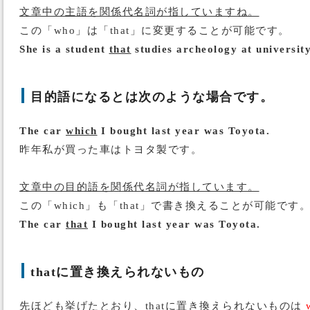
文章中の主語を関係代名詞が指していますね。
この「who」は「that」に変更することが可能です。
She is a student
that
studies archeology at university
目的語になるとは次のような場合です。
The car
which
I bought last year was Toyota.
昨年私が買った車はトヨタ製です。
文章中の目的語を関係代名詞が指しています。
この「which」も「that」で書き換えることが可能です
The car
that
I bought last year was Toyota.
thatに置き換えられないもの
先ほども挙げたとおり、thatに置き換えられないものは
w