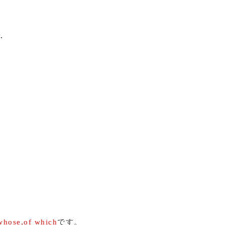
.
。
hose,of which
です。