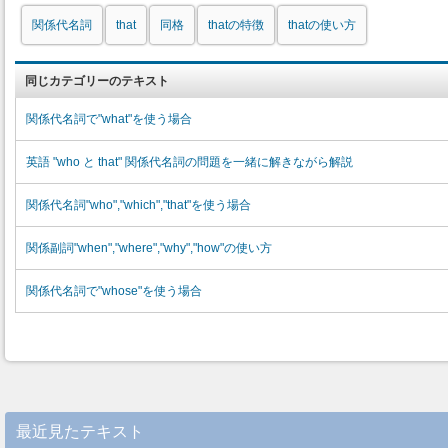
関係代名詞
that
同格
thatの特徴
thatの使い方
同じカテゴリーのテキスト
関係代名詞で"what"を使う場合
英語 "who と that" 関係代名詞の問題を一緒に解きながら解説
関係代名詞"who","which","that"を使う場合
関係副詞"when","where","why","how"の使い方
関係代名詞で"whose"を使う場合
最近見たテキスト