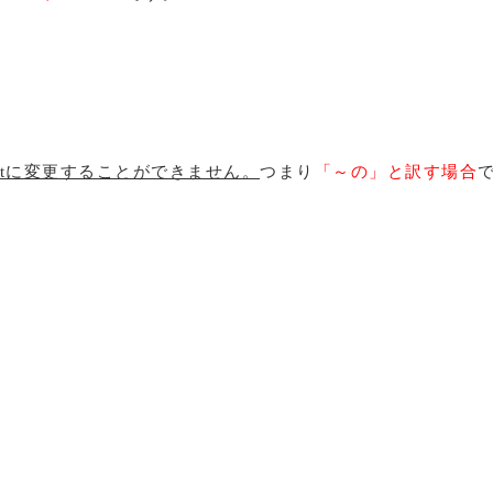
atに変更することができません。
つまり
「～の」と訳す場合