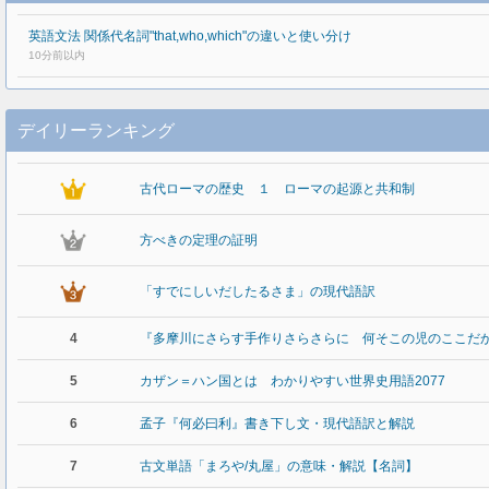
英語文法 関係代名詞"that,who,which"の違いと使い分け
10分前以内
デイリーランキング
古代ローマの歴史 １ ローマの起源と共和制
方べきの定理の証明
「すでにしいだしたるさま」の現代語訳
4
『多摩川にさらす手作りさらさらに 何そこの児のここだ
5
カザン＝ハン国とは わかりやすい世界史用語2077
6
孟子『何必曰利』書き下し文・現代語訳と解説
7
古文単語「まろや/丸屋」の意味・解説【名詞】