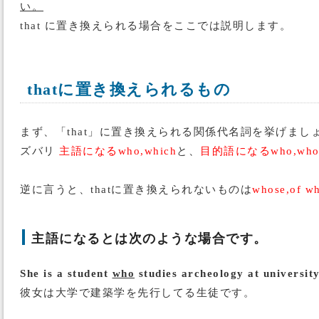
い。
that に置き換えられる場合をここでは説明します。
thatに置き換えられるもの
まず、「that」に置き換えられる関係代名詞を挙げまし
ズバリ
主語になるwho,which
と、
目的語になるwho,whom
逆に言うと、thatに置き換えられないものは
whose,of w
主語になるとは次のような場合です。
She is a student
who
studies archeology at university
彼女は大学で建築学を先行してる生徒です。