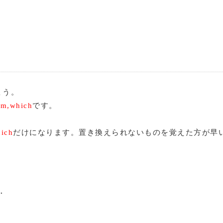
ょう。
,which
です。
hich
だけになります。置き換えられないものを覚えた方が早
.