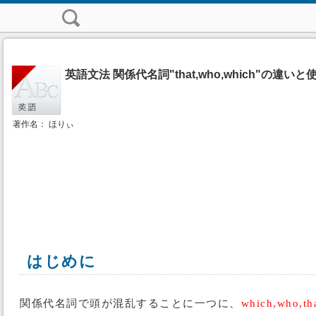
英語文法 関係代名詞"that,who,which"の違い
著作名： ほりぃ
はじめに
関係代名詞で頭が混乱することに一つに、
which,wh