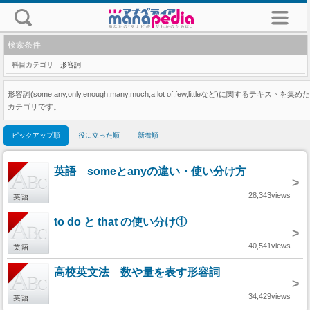
検索条件
科目カテゴリ
形容詞
形容詞(some,any,only,enough,many,much,a lot of,few,littleなど)に関するテキストを集めた
カテゴリです。
ピックアップ順
役に立った順
新着順
英語 someとanyの違い・使い分け方
>
28,343views
to do と that の使い分け①
>
40,541views
高校英文法 数や量を表す形容詞
>
34,429views