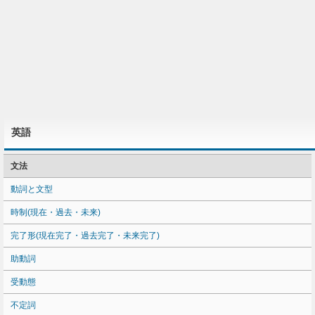
英語
文法
動詞と文型
時制(現在・過去・未来)
完了形(現在完了・過去完了・未来完了)
助動詞
受動態
不定詞