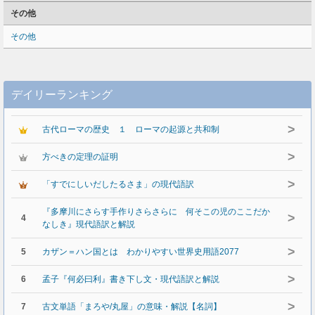
その他
その他
デイリーランキング
>
古代ローマの歴史 １ ローマの起源と共和制
>
方べきの定理の証明
>
「すでにしいだしたるさま」の現代語訳
『多摩川にさらす手作りさらさらに 何そこの児のここだか
>
4
なしき』現代語訳と解説
>
5
カザン＝ハン国とは わかりやすい世界史用語2077
>
6
孟子『何必曰利』書き下し文・現代語訳と解説
>
7
古文単語「まろや/丸屋」の意味・解説【名詞】