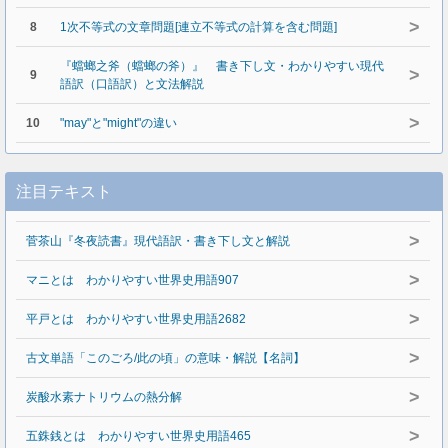
>
8
1次不等式の文章問題[連立不等式の計算を含む問題]
『蟷螂之斧（蟷螂の斧）』 書き下し文・わかりやすい現代
>
9
語訳（口語訳）と文法解説
>
10
"may"と"might"の違い
注目テキスト
>
菅茶山『冬夜読書』現代語訳・書き下し文と解説
>
マニとは わかりやすい世界史用語907
>
平戸とは わかりやすい世界史用語2682
>
古文単語「このごろ/此の頃」の意味・解説【名詞】
>
炭酸水素ナトリウムの熱分解
>
五銖銭とは わかりやすい世界史用語465