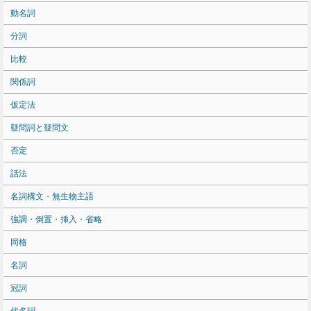
動名詞
分詞
比較
関係詞
仮定法
疑問詞と疑問文
否定
話法
名詞構文・無生物主語
強調・倒置・挿入・省略
同格
名詞
冠詞