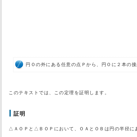
円Ｏの外にある任意の点Ｐから、円Ｏに２本の接
このテキストでは、この定理を証明します。
証明
△ＡＯＰと△ＢＯＰにおいて、ＯＡとＯＢは円の半径に