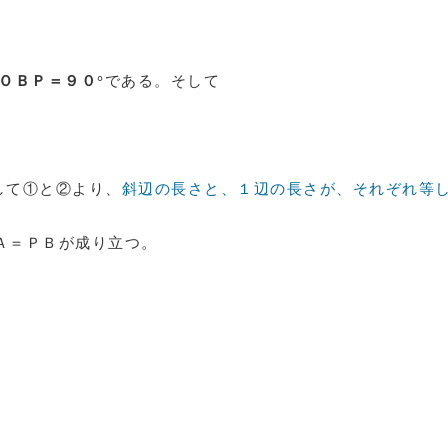
ＯＢＰ＝９０°
である。そして
して①と②より、
斜辺の長さと、１辺の長さが、それぞれ等
Ａ＝ＰＢが成り立つ。