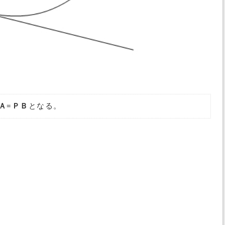
Ａ=ＰＢ
となる。