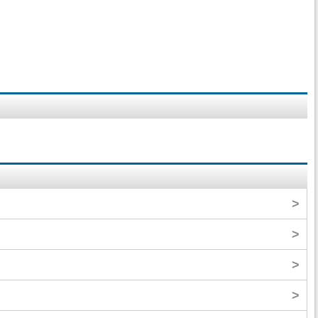
>
>
>
>