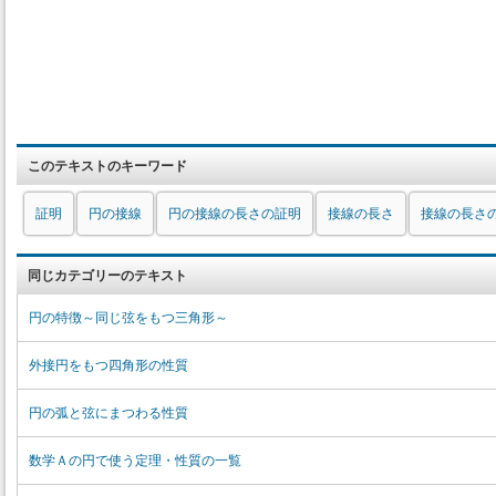
このテキストのキーワード
証明
円の接線
円の接線の長さの証明
接線の長さ
接線の長さ
同じカテゴリーのテキスト
円の特徴～同じ弦をもつ三角形～
外接円をもつ四角形の性質
円の弧と弦にまつわる性質
数学Ａの円で使う定理・性質の一覧