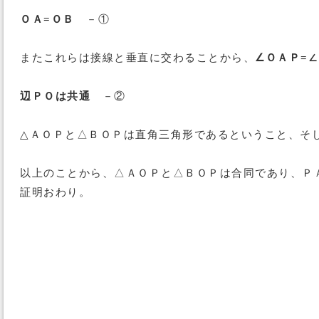
ＯＡ=ＯＢ
－①
またこれらは接線と垂直に交わることから、
∠ＯＡＰ=∠
辺ＰＯは共通
－②
△ＡＯＰと△ＢＯＰは直角三角形であるということ、そ
以上のことから、△ＡＯＰと△ＢＯＰは合同であり、Ｐ
証明おわり。