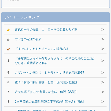
10分前以内
デイリーランキング
>
古代ローマの歴史 １ ローマの起源と共和制
>
方べきの定理の証明
>
「すでにしいだしたるさま」の現代語訳
『多摩川にさらす手作りさらさらに 何そこの児のここだか
>
4
なしき』現代語訳と解説
>
5
カザン＝ハン国とは わかりやすい世界史用語2077
>
6
孟子『何必曰利』書き下し文・現代語訳と解説
>
7
古文単語「まろや/丸屋」の意味・解説【名詞】
>
8
1次不等式の文章問題[連立不等式の計算を含む問題]