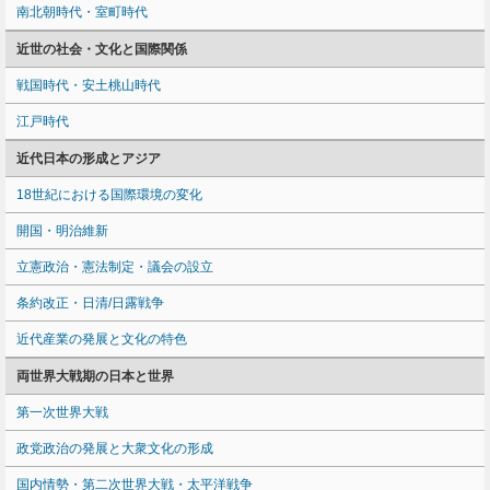
南北朝時代・室町時代
近世の社会・文化と国際関係
戦国時代・安土桃山時代
江戸時代
近代日本の形成とアジア
18世紀における国際環境の変化
開国・明治維新
立憲政治・憲法制定・議会の設立
条約改正・日清/日露戦争
近代産業の発展と文化の特色
両世界大戦期の日本と世界
第一次世界大戦
政党政治の発展と大衆文化の形成
国内情勢・第二次世界大戦・太平洋戦争