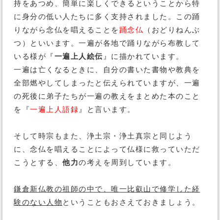
持をあつめ、簡単に楽しくできるということから特
に身分の低い人たちに多く支持されました。この踊
りながら念仏を唱えることを
踊念仏
（おどりねんぶ
つ）といいます。一遍が各地で踊りながら布教して
いる様が『
一遍上人絵伝
』に描かれています。
一遍は亡くなるときに、自分の書いた書物や教典を
全部燃やしてしまったと伝えられていますが、一遍
の死後に弟子たちが一遍の教えをまとめた本のこと
を『
一遍上人語録
』と言います。
そして時宗もまた、浄土宗・浄土真宗と同じよう
に、念仏を唱えることによって仏様に救っていただ
こうとする、
他力
の考えを周到しています。
鎌倉新仏教の祖師の中で、唯一比叡山で修学した経
験のない人物
ということもおさえておきましょう。