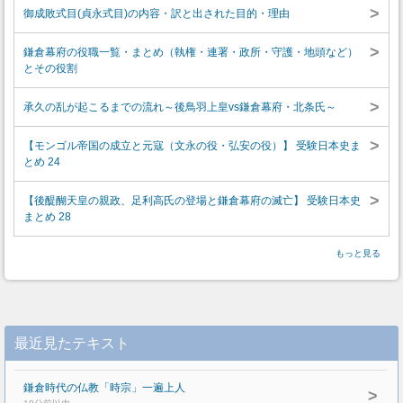
>
御成敗式目(貞永式目)の内容・訳と出された目的・理由
>
鎌倉幕府の役職一覧・まとめ（執権・連署・政所・守護・地頭など）
とその役割
>
承久の乱が起こるまでの流れ～後鳥羽上皇vs鎌倉幕府・北条氏～
>
【モンゴル帝国の成立と元寇（文永の役・弘安の役）】 受験日本史ま
とめ 24
>
【後醍醐天皇の親政、足利高氏の登場と鎌倉幕府の滅亡】 受験日本史
まとめ 28
もっと見る
最近見たテキスト
鎌倉時代の仏教「時宗」一遍上人
>