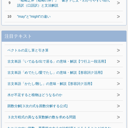
『蟷螂之斧（蟷螂の斧）』 書き下し文・わかりやすい現代
>
9
語訳（口語訳）と文法解説
>
10
"may"と"might"の違い
注目テキスト
>
ベクトルの足し算と引き算
>
古文単語「いでゐる/出で居る」の意味・解説【ワ行上一段活用】
>
古文単語「めでたし/愛でたし」の意味・解説【形容詞ク活用】
>
古文単語「かたし/難し」の意味・解説【形容詞ク活用】
>
水が不足すると植物はどうなるのか
>
因数分解[３次の式を因数分解する公式]
>
３次方程式の異なる実数解の数を求める問題