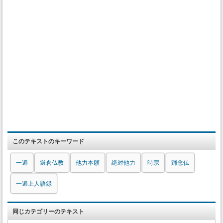
このテキストのキーワード
一遍
鎌倉仏教
他力本願
絶対他力
時宗
踊念仏
一遍上人語録
同じカテゴリーのテキスト