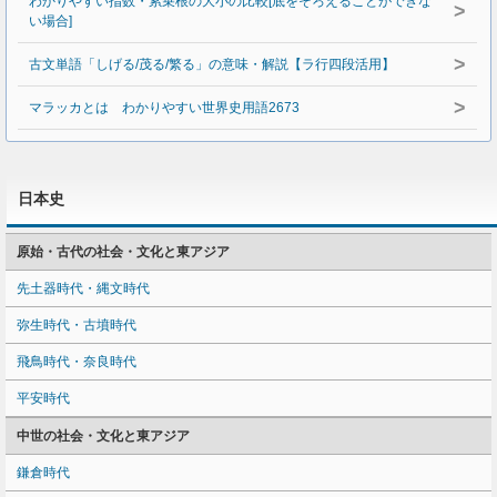
わかりやすい指数・累乗根の大小の比較[底をそろえることができな
>
い場合]
>
古文単語「しげる/茂る/繁る」の意味・解説【ラ行四段活用】
>
マラッカとは わかりやすい世界史用語2673
日本史
原始・古代の社会・文化と東アジア
先土器時代・縄文時代
弥生時代・古墳時代
飛鳥時代・奈良時代
平安時代
中世の社会・文化と東アジア
鎌倉時代