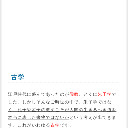
古学
江戸時代に盛んであったのが
儒教
、とくに
朱子学
で
した。しかしそんなご時世の中で、
朱子学ではな
く、孔子や孟子の教えこそが人間の生きるべき道を
本当に表した書物ではないか
という考えが出てきま
す。これがいわゆる
古学
です。