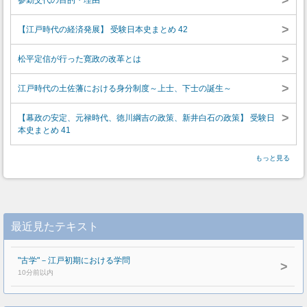
>
参勤交代の目的・理由
>
【江戸時代の経済発展】 受験日本史まとめ 42
>
松平定信が行った寛政の改革とは
>
江戸時代の土佐藩における身分制度～上士、下士の誕生～
>
【幕政の安定、元禄時代、徳川綱吉の政策、新井白石の政策】 受験日
本史まとめ 41
もっと見る
最近見たテキスト
"古学"－江戸初期における学問
>
10分前以内