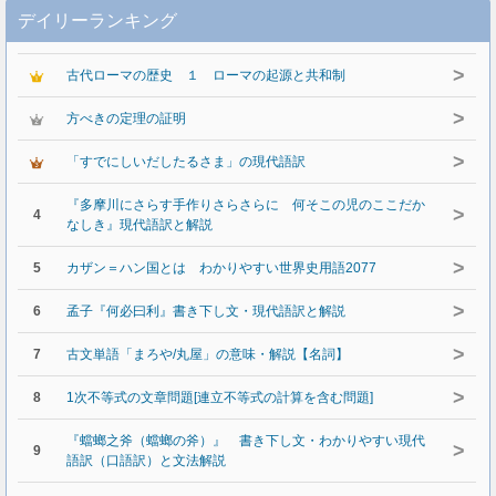
デイリーランキング
>
古代ローマの歴史 １ ローマの起源と共和制
>
方べきの定理の証明
>
「すでにしいだしたるさま」の現代語訳
『多摩川にさらす手作りさらさらに 何そこの児のここだか
>
4
なしき』現代語訳と解説
>
5
カザン＝ハン国とは わかりやすい世界史用語2077
>
6
孟子『何必曰利』書き下し文・現代語訳と解説
>
7
古文単語「まろや/丸屋」の意味・解説【名詞】
>
8
1次不等式の文章問題[連立不等式の計算を含む問題]
『蟷螂之斧（蟷螂の斧）』 書き下し文・わかりやすい現代
>
9
語訳（口語訳）と文法解説