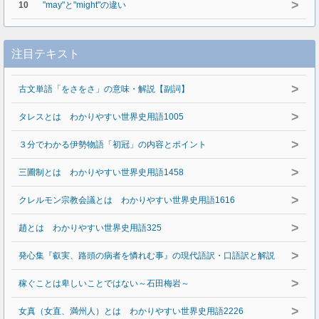
>
10
"may"と"might"の違い
注目テキスト
>
古文単語「をさをさ」の意味・解説【副詞】
>
タレスとは わかりやすい世界史用語1005
>
３分でわかる伊勢物語「初冠」の内容とポイント
>
三圃制とは わかりやすい世界史用語1458
>
クレルモン宗教会議とは わかりやすい世界史用語1616
>
趙とは わかりやすい世界史用語325
>
発心集『叡実、路頭の病者を憐れむ事』の現代語訳・口語訳と解説
>
稼ぐことは卑しいことではない～石田梅岩～
>
女真（女直、満州人）とは わかりやすい世界史用語2226