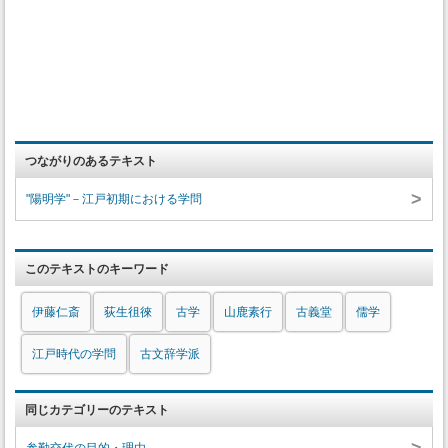
つながりのあるテキスト
>
"陽明学"－江戸初期における学問
このテキストのキーワード
伊藤仁斎
荻生徂徠
古学
山鹿素行
古義堂
儒学
江戸時代の学問
古文辞学派
同じカテゴリーのテキスト