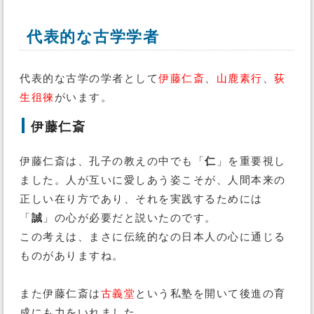
代表的な古学学者
代表的な古学の学者として
伊藤仁斎
、
山鹿素行
、
荻
生徂徠
がいます。
伊藤仁斎
伊藤仁斎は、孔子の教えの中でも「
仁
」を重要視し
ました。人が互いに愛しあう姿こそが、人間本来の
正しい在り方であり、それを実践するためには
「
誠
」の心が必要だと説いたのです。
この考えは、まさに伝統的なの日本人の心に通じる
ものがありますね。
また伊藤仁斎は
古義堂
という私塾を開いて後進の育
成にも力をいれました。