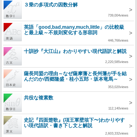
３乗の多項式の因数分解
>
739,004views
英語「good,bad,many,much,little」の比較級
と最上級～不規則変化する形容詞
>
446,766views
十訓抄『大江山』わかりやすい現代語訳と解説
>
2,220,585views
薩長同盟の理由～なぜ薩摩藩と長州藩が手を結
んだのか/西郷隆盛・桂小五郎・坂本竜馬～
>
353,020views
共役な複素数
>
112,140views
史記『四面楚歌』(項王軍壁垓下〜)わかりやす
い現代語訳・書き下し文と解説
>
2,603,332views