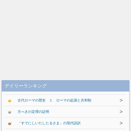
デイリーランキング
>
古代ローマの歴史 １ ローマの起源と共和制
>
方べきの定理の証明
>
「すでにしいだしたるさま」の現代語訳