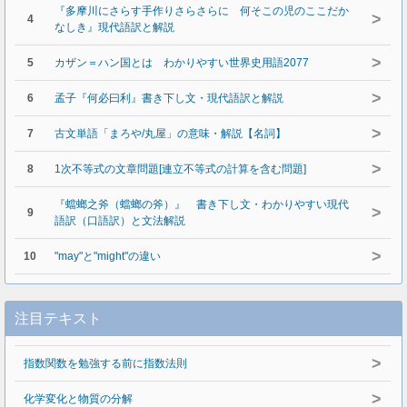
『多摩川にさらす手作りさらさらに 何そこの児のここだか
>
4
なしき』現代語訳と解説
>
5
カザン＝ハン国とは わかりやすい世界史用語2077
>
6
孟子『何必曰利』書き下し文・現代語訳と解説
>
7
古文単語「まろや/丸屋」の意味・解説【名詞】
>
8
1次不等式の文章問題[連立不等式の計算を含む問題]
『蟷螂之斧（蟷螂の斧）』 書き下し文・わかりやすい現代
>
9
語訳（口語訳）と文法解説
>
10
"may"と"might"の違い
注目テキスト
>
指数関数を勉強する前に指数法則
>
化学変化と物質の分解