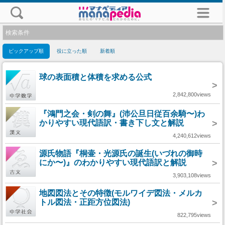
検索条件
ピックアップ順
役に立った順
新着順
球の表面積と体積を求める公式
>
2,842,800views
『鴻門之会・剣の舞』(沛公旦日従百余騎〜)わ
かりやすい現代語訳・書き下し文と解説
>
4,240,612views
源氏物語『桐壷・光源氏の誕生(いづれの御時
にか〜)』のわかりやすい現代語訳と解説
>
3,903,108views
地図図法とその特徴(モルワイデ図法・メルカ
トル図法・正距方位図法)
>
822,795views