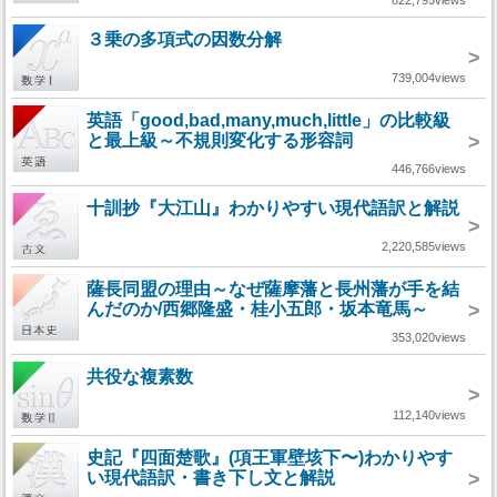
822,795views
３乗の多項式の因数分解
>
739,004views
英語「good,bad,many,much,little」の比較級
と最上級～不規則変化する形容詞
>
446,766views
十訓抄『大江山』わかりやすい現代語訳と解説
>
2,220,585views
薩長同盟の理由～なぜ薩摩藩と長州藩が手を結
んだのか/西郷隆盛・桂小五郎・坂本竜馬～
>
353,020views
共役な複素数
>
112,140views
史記『四面楚歌』(項王軍壁垓下〜)わかりやす
い現代語訳・書き下し文と解説
>