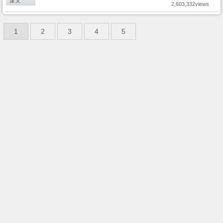
2,603,332views
1
2
3
4
5