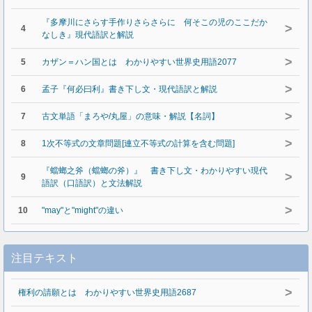
『多摩川にさらす手作りさらさらに 何そこの児のここだか
>
4
なしき』現代語訳と解説
>
5
カザン＝ハン国とは わかりやすい世界史用語2077
>
6
孟子『何必曰利』書き下し文・現代語訳と解説
>
7
古文単語「まろや/丸屋」の意味・解説【名詞】
>
8
1次不等式の文章問題[連立不等式の計算を含む問題]
『蟷螂之斧（蟷螂の斧）』 書き下し文・わかりやすい現代
>
9
語訳（口語訳）と文法解説
>
10
"may"と"might"の違い
注目テキスト
>
権利の請願とは わかりやすい世界史用語2687