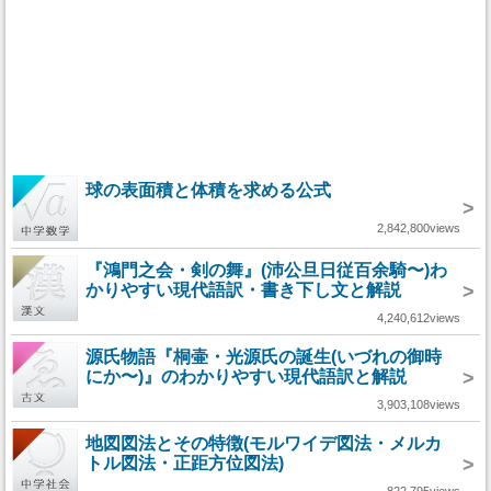
球の表面積と体積を求める公式
>
2,842,800views
『鴻門之会・剣の舞』(沛公旦日従百余騎〜)わ
かりやすい現代語訳・書き下し文と解説
>
4,240,612views
源氏物語『桐壷・光源氏の誕生(いづれの御時
にか〜)』のわかりやすい現代語訳と解説
>
3,903,108views
地図図法とその特徴(モルワイデ図法・メルカ
トル図法・正距方位図法)
>