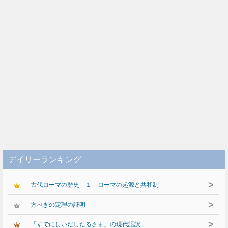
デイリーランキング
>
古代ローマの歴史 １ ローマの起源と共和制
>
方べきの定理の証明
>
「すでにしいだしたるさま」の現代語訳