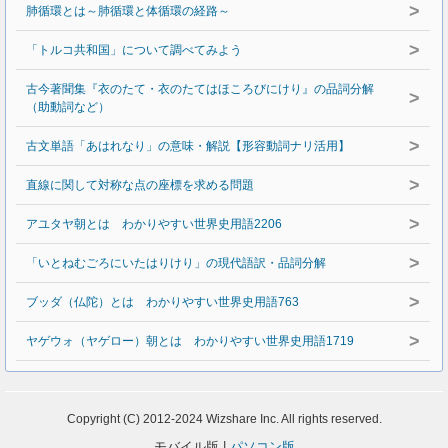
>
肺循環とは～肺循環と体循環の経路～
>
「トルコ共和国」について調べてみよう
古今著聞集『衣のたて・衣のたてはほころびにけり』の品詞分解
>
（助動詞など）
>
古文単語「あはれなり」の意味・解説【形容動詞ナリ活用】
>
直線に関して対称な点の座標を求める問題
>
アユタヤ朝とは わかりやすい世界史用語2206
>
「いとねむごろにいたはりけり」の現代語訳・品詞分解
>
ブッダ（仏陀）とは わかりやすい世界史用語763
>
ヤゲウォ（ヤゲロー）朝とは わかりやすい世界史用語1719
Copyright (C) 2012-2024 Wizshare Inc. All rights reserved.
モバイル版 |
パソコン版