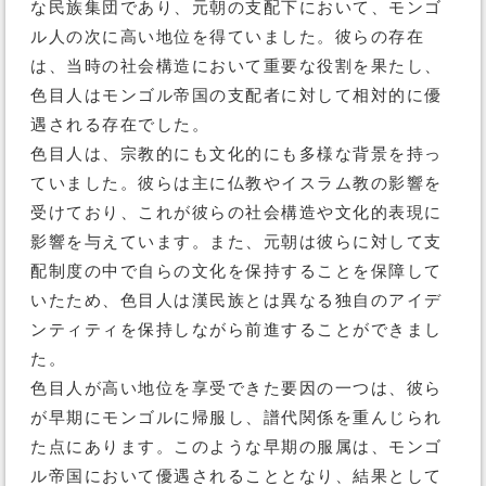
な民族集団であり、元朝の支配下において、モンゴ
ル人の次に高い地位を得ていました。彼らの存在
は、当時の社会構造において重要な役割を果たし、
色目人はモンゴル帝国の支配者に対して相対的に優
遇される存在でした。
色目人は、宗教的にも文化的にも多様な背景を持っ
ていました。彼らは主に仏教やイスラム教の影響を
受けており、これが彼らの社会構造や文化的表現に
影響を与えています。また、元朝は彼らに対して支
配制度の中で自らの文化を保持することを保障して
いたため、色目人は漢民族とは異なる独自のアイデ
ンティティを保持しながら前進することができまし
た。
色目人が高い地位を享受できた要因の一つは、彼ら
が早期にモンゴルに帰服し、譜代関係を重んじられ
た点にあります。このような早期の服属は、モンゴ
ル帝国において優遇されることとなり、結果として