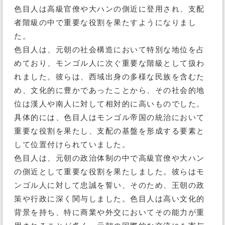
色目人は高級官僚や大ハンの側近に登用され、支配
者階級の中で重要な役割を果たすようになりまし
た。
色目人は、元朝の社会構造において特別な地位を占
めており、モンゴル人に次ぐ重要な階級として扱わ
れました。彼らは、西域出身の多様な民族を含むた
め、文化的に豊かであったことから、その社会的地
位は漢人や南人に対して相対的に高いものでした。
具体的には、色目人はモンゴル帝国の統治において
重要な役割を果たし、支配の基盤を形成する要素と
して位置付けられていました。
色目人は、元朝の政治体制の中で高級官僚や大ハン
の側近として重要な役割を果たしました。彼らはモ
ンゴル人に対して忠誠を誓い、そのため、王朝の政
策や行政に深く関与しました。色目人は高い文化的
背景を持ち、特に商業や外交においてその能力が重