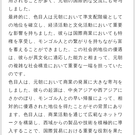
用されることが多く、元朝の国際的な交流にも寄与
しました。
最終的に、色目人は元朝において準支配階級として
の地位を確立し、経済活動と文化活動において重要
な影響を持ちました。彼らは国際商業においても特
権を享受し、モンゴル人との繋がりを持ちながら富
を蓄えることができました。この社会的地位の優遇
は、彼らが異文化に適応した能力と相まって、元朝
の複雑な社会構造において重要な一端を担っていた
のです。
色目人は、元朝において商業の発展に大きな寄与を
しました。彼らの起源は、中央アジアや西アジアに
さかのぼり、モンゴル人との早い帰服によって、相
対的に優遇された地位を得たことがその背景にあり
ます。色目人は、商業活動を通じて広範なネットワ
ークを構築し、西域からの製品や技術を積極的に導
入することで、国際貿易における重要な役割を果た