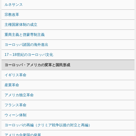
ルネサンス
宗教改革
主権国家体制の成立
重商主義と啓蒙専制主義
ヨーロッパ諸国の海外進出
17～18世紀のヨーロッパ文化
ヨーロッパ・アメリカの変革と国民形成
イギリス革命
産業革命
アメリカ独立革命
フランス革命
ウィーン体制
ヨーロッパの再編（クリミア戦争以後の対立と再編）
アメリカ合衆国の発展