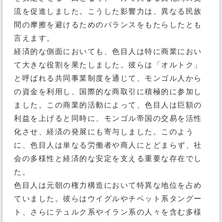
流を促進しました。こうした影響力は、異なる民族
間の摩擦を避けるためのバランスをもたらしたとも
言えます。
経済的な側面においても、色目人は特に商業におい
て大きな役割を果たしました。彼らは「オルトク」
と呼ばれる共同事業制度を通じて、モンゴル人から
の資金を利用し、国際的な商取引に積極的に参加し
ました。この商業的活動によって、色目人は巨額の
利益を上げると同時に、モンゴル帝国の交易を活性
化させ、経済の発展にも寄与しました。このよう
に、色目人は単なる労働者や商人にとどまらず、社
会の多様性と経済的な安定を支える重要な存在でし
た。
色目人は元朝の権力構造において特異な地位を占め
ていました。彼らはウイグルやチベット系タングー
ト、さらにテュルク系やイラン系の人々を含む多様