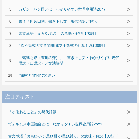
>
5
カザン＝ハン国とは わかりやすい世界史用語2077
>
6
孟子『何必曰利』書き下し文・現代語訳と解説
>
7
古文単語「まろや/丸屋」の意味・解説【名詞】
>
8
1次不等式の文章問題[連立不等式の計算を含む問題]
『蟷螂之斧（蟷螂の斧）』 書き下し文・わかりやすい現代
>
9
語訳（口語訳）と文法解説
>
10
"may"と"might"の違い
注目テキスト
>
「ゆゑあること」の現代語訳
>
ヴォルムス帝国議会とは わかりやすい世界史用語2559
古文単語「おもひかく/思ひ掛く/思ひ懸く」の意味・解説【カ行下