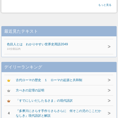
もっと見る
最近見たテキスト
色目人とは わかりやすい世界史用語2049
>
10分前以内
デイリーランキング
>
古代ローマの歴史 １ ローマの起源と共和制
>
方べきの定理の証明
>
「すでにしいだしたるさま」の現代語訳
『多摩川にさらす手作りさらさらに 何そこの児のここだか
>
4
なしき』現代語訳と解説