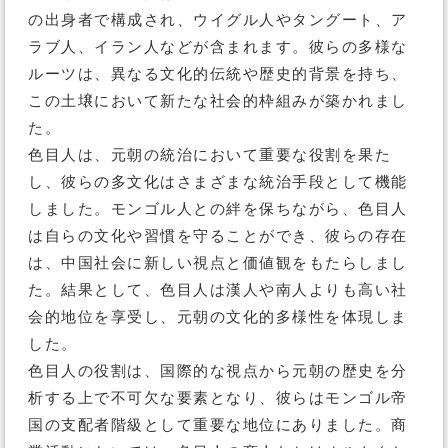
の出身者で構成され、ウイグル人やタングート、ア
ラブ人、イラン人などが含まれます。彼らの多様な
ルーツは、異なる文化的伝統や歴史的背景を持ち、
この土壌において新たな社会的枠組みが築かれまし
た。
色目人は、元朝の統治において重要な役割を果た
し、彼らの多文化はさまざまな統治手段として機能
しました。モンゴル人との絆を保ちながら、色目人
は自らの文化や習慣を守ることができ、彼らの存在
は、中国社会に新しい視点と価値観をもたらしまし
た。結果として、色目人は漢人や南人よりも高い社
会的地位を享受し、元朝の文化的多様性を体現しま
した。
色目人の役割は、国際的な視点から元朝の歴史を分
析する上で不可欠な要素となり、彼らはモンゴル帝
国の支配者階級として重要な地位にありました。商