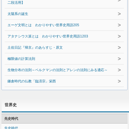
>
二段活用】
>
太陽系の誕生
>
エーゲ文明とは わかりやすい世界史用語205
>
アタナシウス派とは わかりやすい世界史用語1203
>
土佐日記『帰京』のあらすじ・原文
>
極限値の計算法則
>
生物分布の法則～ベルクマンの法則とアレンの法則にみる適応～
>
鎌倉時代の仏教「臨済宗」栄西
世界史
先史時代
先史時代