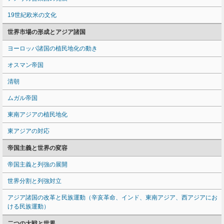
19世紀欧米の文化
世界市場の形成とアジア諸国
ヨーロッパ諸国の植民地化の動き
オスマン帝国
清朝
ムガル帝国
東南アジアの植民地化
東アジアの対応
帝国主義と世界の変容
帝国主義と列強の展開
世界分割と列強対立
アジア諸国の改革と民族運動（辛亥革命、インド、東南アジア、西アジアにお
ける民族運動）
二つの大戦と世界