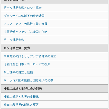
第一次世界大戦とロシア革命
ヴェルサイユ体制下の欧米諸国
アジア・アフリカ民族主義の進展
世界恐慌とファシズム諸国の侵略
第二次世界大戦
米ソ冷戦と第三勢力
東西対立の始まりとアジア諸地域の自立
冷戦構造と日本・ヨーロッパの復興
第三世界の自立と危機
米・ソ両大国の動揺と国際経済の危機
冷戦の終結と地球社会の到来
冷戦の解消と世界の多極化
社会主義世界の解体と変容