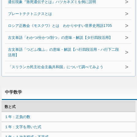
>
遺伝現象『致死遺伝子とは』ハツカネズミを例に説明
>
プレートテクトニクスとは
>
ロシア正教会《モスクワ》とは わかりやすい世界史用語1705
>
古文単語「わかつ/分かつ/別つ」の意味・解説【タ行四段活用】
古文単語「つどふ/集ふ」の意味・解説【ハ行四段活用・ハ行下二段
>
活用】
>
「スリランカ民主社会主義共和国」について調べてみよう
中学数学
数と式
１年：正負の数
１年：文字を用いた式