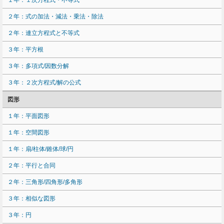
１年：１次方程式・不等式
２年：式の加法・減法・乗法・除法
２年：連立方程式と不等式
３年：平方根
３年：多項式/因数分解
３年：２次方程式/解の公式
図形
１年：平面図形
１年：空間図形
１年：扇/柱体/錐体/球/円
２年：平行と合同
２年：三角形/四角形/多角形
３年：相似な図形
３年：円