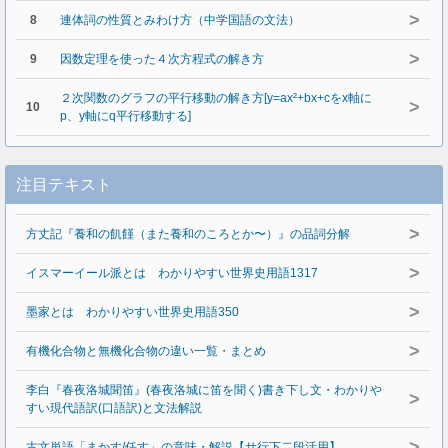
>
8
連体詞の性質とみわけ方（中学国語の文法）
>
9
因数定理を使った４次方程式の解き方
２次関数のグラフの平行移動の解き方[y=ax²+bx+cをx軸に
>
10
p、y軸にq平行移動する]
注目テキスト
>
方丈記『養和の飢饉（また養和のころとか〜）』の品詞分解
>
イスマーイール派とは わかりやすい世界史用語1317
>
墨家とは わかりやすい世界史用語350
>
有機化合物と無機化合物の違い一覧・まとめ
李白『春夜洛城聞笛』(春夜洛城に笛を聞く)書き下し文・わかりや
>
すい現代語訳(口語訳)と文法解説
>
古文単語「まかす/任す」の意味・解説【サ行下二段活用】