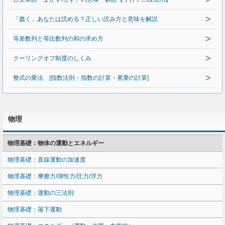
>
「蠢く」あなたは読める？正しい読み方と意味を解説
>
等差数列と等比数列の和の求め方
>
クーリングオフ制度のしくみ
>
整式の乗法 [指数法則・指数の計算・累乗の計算]
物理
物理基礎：物体の運動とエネルギー
物理基礎：直線運動の加速度
物理基礎：摩擦力/弾性力/圧力/浮力
物理基礎：運動の三法則
物理基礎：落下運動