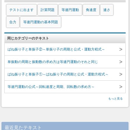
テストに出ます
計算問題
等速円運動
角速度
速さ
合力
等速円運動の基本問題
同じカテゴリーのテキスト
>
ばね振り子と単振子②～単振り子の周期と公式・運動方程式～
>
単振動の周期と振動数の求め方は等速円運動のそれと同じ
>
ばね振り子と単振子①～ばね振り子の周期と公式・運動方程式～
>
等速円運動の公式～回転速度と周期、回転数の求め方～
もっと見る
最近見たテキスト