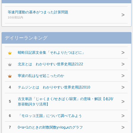
等速円運動の基本がつまった計算問題
>
10分前以内
デイリーランキング
>
蜻蛉日記原文全集「それよりたつほどに」
>
北京とは わかりやすい世界史用語2122
>
寧波の乱はなぜ起こったのか
>
4
テムジンとは わかりやすい世界史用語2010
古文単語「じゃくまく/せきばく/寂寞」の意味・解説【名詞/
>
5
形容動詞タリ活用】
>
6
「モロッコ王国」について調べてみよう
>
7
0<a<1のときの対数関数y=logₐxのグラフ