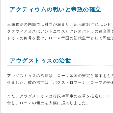
アクティウムの戦いと帝政の確立
三頭政治の内部では対立が深まり、紀元前36年にはレピ
クタウィアヌスはアントニウスとクレオパトラの連合軍
トゥスの称号を受け、ローマ帝国の初代皇帝として即位
アウグストゥスの治世
アウグストゥスの治世は、ローマ帝国の安定と繁栄をも
せました。彼の治世は「パクス・ロマーナ（ローマの平
また、アウグストゥスは行政や軍事の改革を推進し、ロ
合し、ローマの領土を大幅に拡大しました。