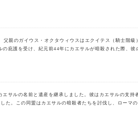
た。父親のガイウス・オクタウィウスはエクイテス（騎士階級
ルの庇護を受け、紀元前44年にカエサルが暗殺された際、彼
カエサルの名前と遺産を継承しました。彼はカエサルの支持
ました。この同盟はカエサルの暗殺者たちを討伐し、ローマ