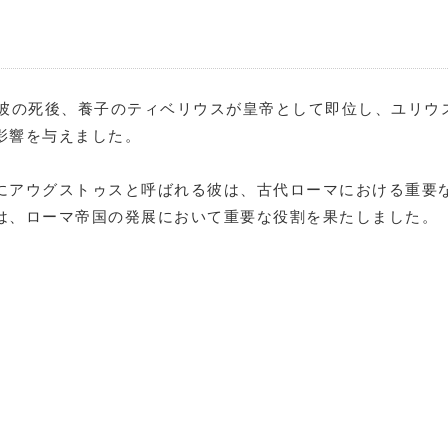
。彼の死後、養子のティベリウスが皇帝として即位し、ユリウ
影響を与えました。
にアウグストゥスと呼ばれる彼は、古代ローマにおける重要
は、ローマ帝国の発展において重要な役割を果たしました。