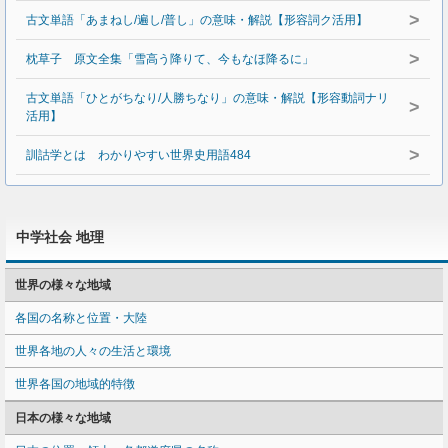
>
古文単語「あまねし/遍し/普し」の意味・解説【形容詞ク活用】
>
枕草子 原文全集「雪高う降りて、今もなほ降るに」
古文単語「ひとがちなり/人勝ちなり」の意味・解説【形容動詞ナリ
>
活用】
>
訓詁学とは わかりやすい世界史用語484
中学社会 地理
世界の様々な地域
各国の名称と位置・大陸
世界各地の人々の生活と環境
世界各国の地域的特徴
日本の様々な地域