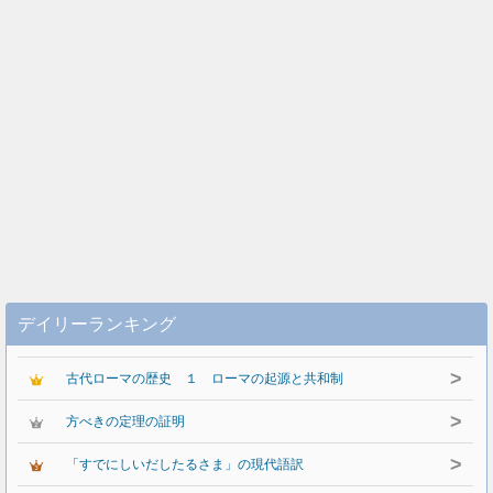
デイリーランキング
>
古代ローマの歴史 １ ローマの起源と共和制
>
方べきの定理の証明
>
「すでにしいだしたるさま」の現代語訳