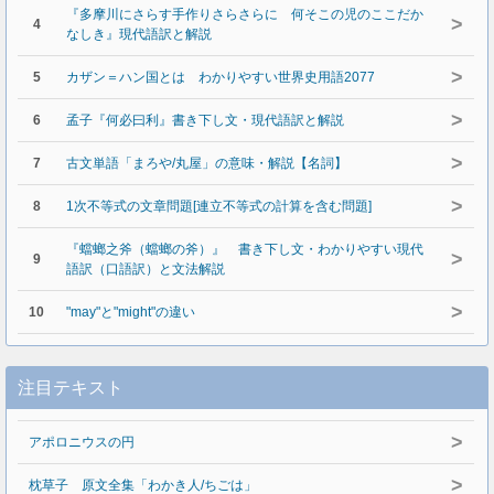
『多摩川にさらす手作りさらさらに 何そこの児のここだか
>
4
なしき』現代語訳と解説
>
5
カザン＝ハン国とは わかりやすい世界史用語2077
>
6
孟子『何必曰利』書き下し文・現代語訳と解説
>
7
古文単語「まろや/丸屋」の意味・解説【名詞】
>
8
1次不等式の文章問題[連立不等式の計算を含む問題]
『蟷螂之斧（蟷螂の斧）』 書き下し文・わかりやすい現代
>
9
語訳（口語訳）と文法解説
>
10
"may"と"might"の違い
注目テキスト
>
アポロニウスの円
>
枕草子 原文全集「わかき人/ちごは」