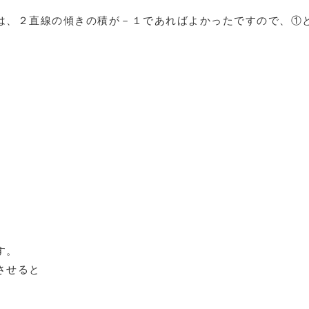
は、２直線の傾きの積が－１であればよかったですので、①
す。
させると