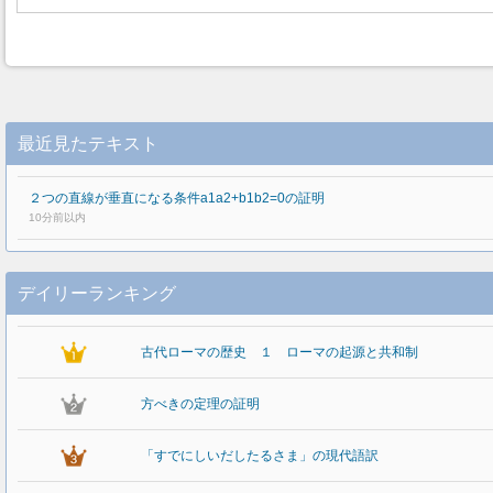
最近見たテキスト
２つの直線が垂直になる条件a1a2+b1b2=0の証明
10分前以内
デイリーランキング
古代ローマの歴史 １ ローマの起源と共和制
方べきの定理の証明
「すでにしいだしたるさま」の現代語訳