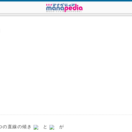
明
つの直線の傾き
と
が