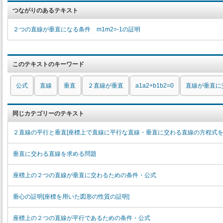
つながりのあるテキスト
２つの直線が垂直になる条件 m1m2=-1の証明
このテキストのキーワード
公式
直線
垂直
２直線が垂直
a1a2+b1b2=0
直線が垂直に
同じカテゴリーのテキスト
２直線の平行と垂直[座標上で直線に平行な直線・垂直に交わる直線の方程式を
垂直に交わる直線を求める問題
座標上の２つの直線が垂直に交わるための条件・公式
垂心の証明[座標を用いた図形の性質の証明]
座標上の２つの直線が平行であるための条件・公式