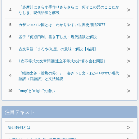
『多摩川にさらす手作りさらさらに 何そこの児のここだか
>
4
なしき』現代語訳と解説
>
5
カザン＝ハン国とは わかりやすい世界史用語2077
>
6
孟子『何必曰利』書き下し文・現代語訳と解説
>
7
古文単語「まろや/丸屋」の意味・解説【名詞】
>
8
1次不等式の文章問題[連立不等式の計算を含む問題]
『蟷螂之斧（蟷螂の斧）』 書き下し文・わかりやすい現代
>
9
語訳（口語訳）と文法解説
>
10
"may"と"might"の違い
注目テキスト
>
等比数列とは