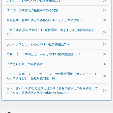
>
大都とは わかりやすい世界史用語2037
>
２つの円の共有点の座標を求める問題
>
高校化学 化学平衡と平衡移動～ルシャトリエの原理～
王維『雑詩(君自故郷来〜)』現代語訳・書き下し文と解説(押韻な
>
ど)
>
クノッソスとは わかりやすい世界史用語207
>
ニザーミーヤ学院とは わかりやすい世界史用語1531
>
「昔ありし家」の現代語訳
インド、東南アジア、中東、アフリカの民族運動（ガンディー、ト
>
ルコ革命など） 受験対策問題 99
百人一首21『今来むと言ひしばかりに長月の有明けの月を待ち出で
>
つるかな』現代語訳と解説(句切れの有無など)