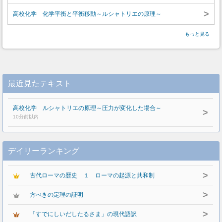
>
高校化学 化学平衡と平衡移動～ルシャトリエの原理～
もっと見る
最近見たテキスト
高校化学 ルシャトリエの原理～圧力が変化した場合～
>
10分前以内
デイリーランキング
>
古代ローマの歴史 １ ローマの起源と共和制
>
方べきの定理の証明
>
「すでにしいだしたるさま」の現代語訳