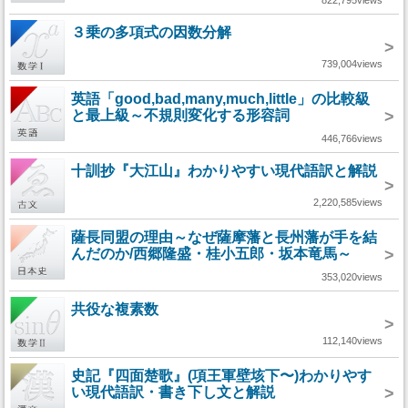
822,795views
３乗の多項式の因数分解
>
739,004views
英語「good,bad,many,much,little」の比較級
と最上級～不規則変化する形容詞
>
446,766views
十訓抄『大江山』わかりやすい現代語訳と解説
>
2,220,585views
薩長同盟の理由～なぜ薩摩藩と長州藩が手を結
んだのか/西郷隆盛・桂小五郎・坂本竜馬～
>
353,020views
共役な複素数
>
112,140views
史記『四面楚歌』(項王軍壁垓下〜)わかりやす
い現代語訳・書き下し文と解説
>