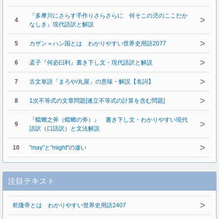
『多摩川にさらす手作りさらさらに 何そこの児のここだか
>
4
なしき』現代語訳と解説
>
5
カザン＝ハン国とは わかりやすい世界史用語2077
>
6
孟子『何必曰利』書き下し文・現代語訳と解説
>
7
古文単語「まろや/丸屋」の意味・解説【名詞】
>
8
1次不等式の文章問題[連立不等式の計算を含む問題]
『蟷螂之斧（蟷螂の斧）』 書き下し文・わかりやすい現代
>
9
語訳（口語訳）と文法解説
>
10
"may"と"might"の違い
注目テキスト
>
乾隆帝とは わかりやすい世界史用語2407