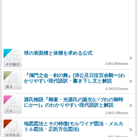
球の表面積と体積を求める公式
>
2,842,800views
『鴻門之会・剣の舞』(沛公旦日従百余騎〜)わ
かりやすい現代語訳・書き下し文と解説
>
4,240,612views
源氏物語『桐壷・光源氏の誕生(いづれの御時
にか〜)』のわかりやすい現代語訳と解説
>
3,903,108views
地図図法とその特徴(モルワイデ図法・メルカ
トル図法・正距方位図法)
>