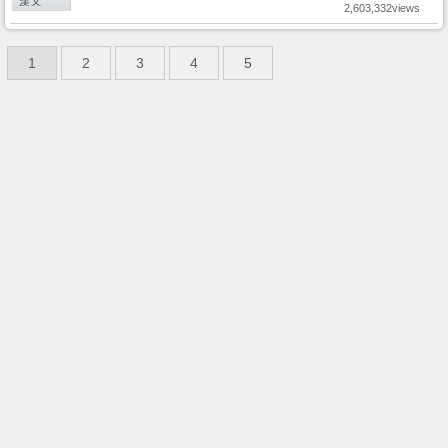
2,603,332views
1
2
3
4
5