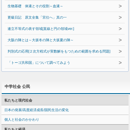
>
生物基礎 体液とその役割～血液～
>
更級日記 原文全集「宮仕へ」其の一
>
連立不等式の表す領域[直線と円の領域ver.]
>
大阪の陣とは～大坂冬の陣と大坂夏の陣～
>
判別式の応用[２次方程式が実数解をもつための範囲を求める問題]
>
「トーゴ共和国」について調べてみよう
中学社会 公民
私たちと現代社会
日本の発展/高度経済成長/国民生活の変化
個人と社会のかかわり
私たちと経済