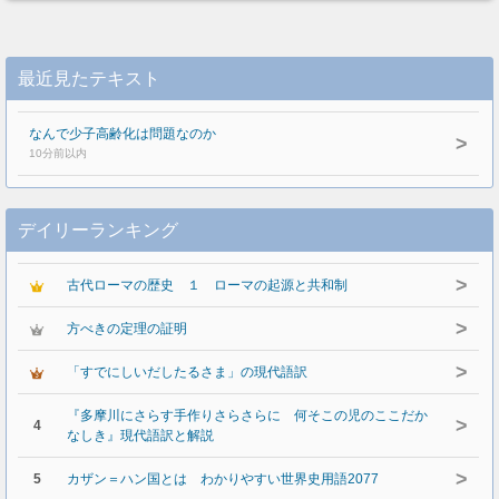
最近見たテキスト
なんで少子高齢化は問題なのか
>
10分前以内
デイリーランキング
>
古代ローマの歴史 １ ローマの起源と共和制
>
方べきの定理の証明
>
「すでにしいだしたるさま」の現代語訳
『多摩川にさらす手作りさらさらに 何そこの児のここだか
>
4
なしき』現代語訳と解説
>
5
カザン＝ハン国とは わかりやすい世界史用語2077