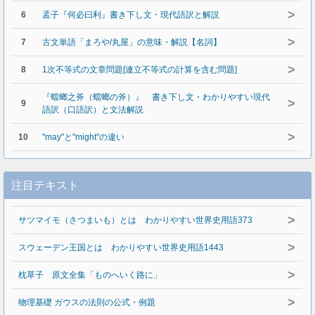
>
6
孟子『何必曰利』書き下し文・現代語訳と解説
>
7
古文単語「まろや/丸屋」の意味・解説【名詞】
>
8
1次不等式の文章問題[連立不等式の計算を含む問題]
『蟷螂之斧（蟷螂の斧）』 書き下し文・わかりやすい現代
>
9
語訳（口語訳）と文法解説
>
10
"may"と"might"の違い
注目テキスト
>
サツマイモ（さつまいも）とは わかりやすい世界史用語373
>
スウェーデン王国とは わかりやすい世界史用語1443
>
枕草子 原文全集「ものへいく路に」
>
物理基礎 ガウスの法則の公式・例題