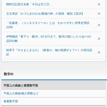
>
蜻蛉日記原文全集「今日は廿三日」
>
古文単語「かづらきのかみ/葛城の神」の意味・解説【名詞】
「征服者」（コンキスタドール）とは わかりやすい世界史用語
>
2290
伊勢物語『東下り・駿河』(行き行きて、駿河の国にいたりぬ〜)の
>
品詞分解
枕草子『すさまじきもの』（験者の、物の怪調ずとて〜）の現代語
>
訳
数学III
平面上の曲線と複素数平面
平面上の曲線/媒介変数など
複素数平面