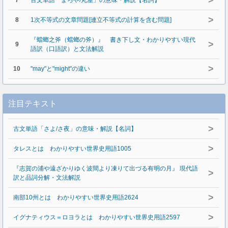
>
7
古文単語「まろや/丸屋」の意味・解説【名詞】
>
8
1次不等式の文章問題[連立不等式の計算を含む問題]
『蟷螂之斧（蟷螂の斧）』 書き下し文・わかりやすい現代
>
9
語訳（口語訳）と文法解説
>
10
"may"と"might"の違い
注目テキスト
>
古文単語「さよ/さ夜」の意味・解説【名詞】
>
タレスとは わかりやすい世界史用語1005
『志賀の浦や遠ざかりゆく波間より凍りて出づる有明の月』 現代語
>
訳と品詞分解・文法解説
>
南部10州とは わかりやすい世界史用語2624
>
イグナティウス＝ロヨラとは わかりやすい世界史用語2597