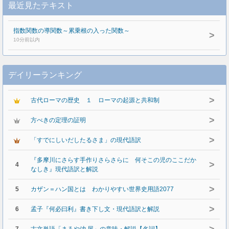
最近見たテキスト
指数関数の導関数～累乗根の入った関数～
>
10分前以内
デイリーランキング
>
古代ローマの歴史 １ ローマの起源と共和制
>
方べきの定理の証明
>
「すでにしいだしたるさま」の現代語訳
『多摩川にさらす手作りさらさらに 何そこの児のここだか
>
4
なしき』現代語訳と解説
>
5
カザン＝ハン国とは わかりやすい世界史用語2077
>
6
孟子『何必曰利』書き下し文・現代語訳と解説