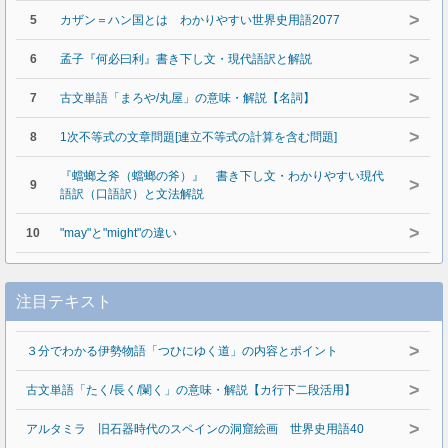
>
5
カザン＝ハン国とは わかりやすい世界史用語2077
>
6
孟子『何必曰利』書き下し文・現代語訳と解説
>
7
古文単語「まろや/丸屋」の意味・解説【名詞】
>
8
1次不等式の文章問題[連立不等式の計算を含む問題]
『蟷螂之斧（蟷螂の斧）』 書き下し文・わかりやすい現代
>
9
語訳（口語訳）と文法解説
>
10
"may"と"might"の違い
注目テキスト
>
３分でわかる伊勢物語「つひにゆく道」の内容とポイント
>
古文単語「たく/長く/闌く」の意味・解説【カ行下二段活用】
>
アルタミラ 旧石器時代のスペインの洞窟絵画 世界史用語40