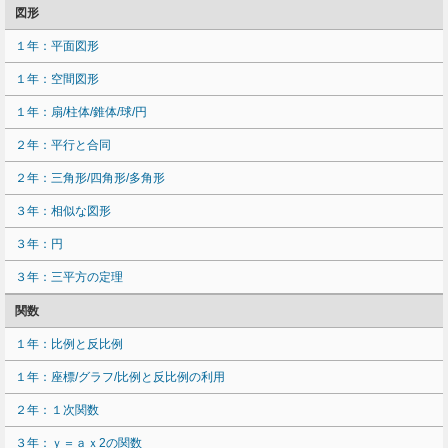
図形
１年：平面図形
１年：空間図形
１年：扇/柱体/錐体/球/円
２年：平行と合同
２年：三角形/四角形/多角形
３年：相似な図形
３年：円
３年：三平方の定理
関数
１年：比例と反比例
１年：座標/グラフ/比例と反比例の利用
２年：１次関数
３年：ｙ＝ａｘ2の関数