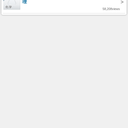
理
>
58,208views