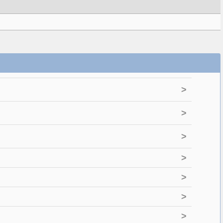
>
>
>
>
>
>
>