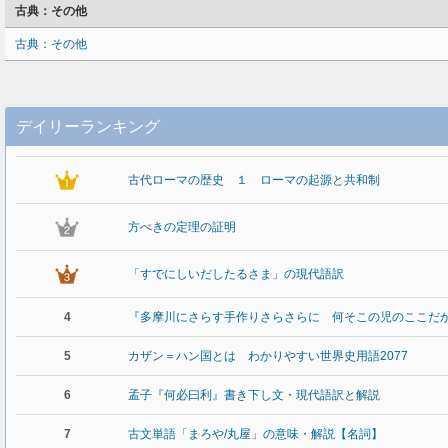
古典：その他
古典：その他
デイリーランキング
古代ローマの歴史 １ ローマの起源と共和制
方べきの定理の証明
「すでにしいだしたるさま」の現代語訳
4
『多摩川にさらす手作りさらさらに 何そこの児のここだ
5
カザン＝ハン国とは わかりやすい世界史用語2077
6
孟子『何必曰利』書き下し文・現代語訳と解説
7
古文単語「まろや/丸屋」の意味・解説【名詞】