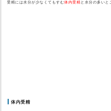
受精には水分が少なくてもすむ
体内受精
と水分の多いと
体内受精