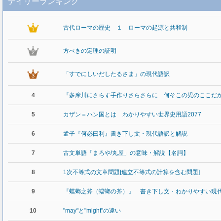
デイリーランキング
古代ローマの歴史 １ ローマの起源と共和制
方べきの定理の証明
「すでにしいだしたるさま」の現代語訳
4
『多摩川にさらす手作りさらさらに 何そこの児のここだ
5
カザン＝ハン国とは わかりやすい世界史用語2077
6
孟子『何必曰利』書き下し文・現代語訳と解説
7
古文単語「まろや/丸屋」の意味・解説【名詞】
8
1次不等式の文章問題[連立不等式の計算を含む問題]
9
『蟷螂之斧（蟷螂の斧）』 書き下し文・わかりやすい現
10
"may"と"might"の違い