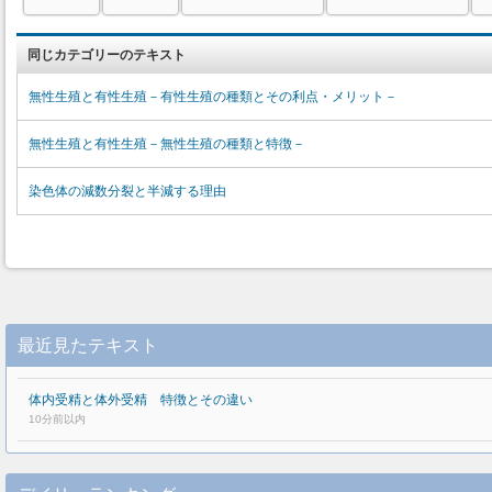
同じカテゴリーのテキスト
無性生殖と有性生殖－有性生殖の種類とその利点・メリット－
無性生殖と有性生殖－無性生殖の種類と特徴－
染色体の減数分裂と半減する理由
最近見たテキスト
体内受精と体外受精 特徴とその違い
10分前以内