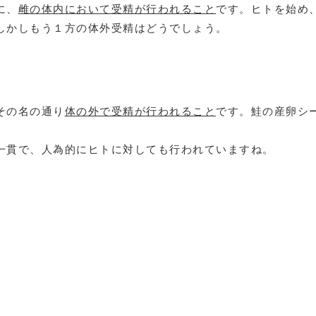
に、
雌の体内において受精が行われること
です。ヒトを始め
しかしもう１方の体外受精はどうでしょう。
その名の通り
体の外で受精が行われること
です。鮭の産卵シ
一貫で、人為的にヒトに対しても行われていますね。