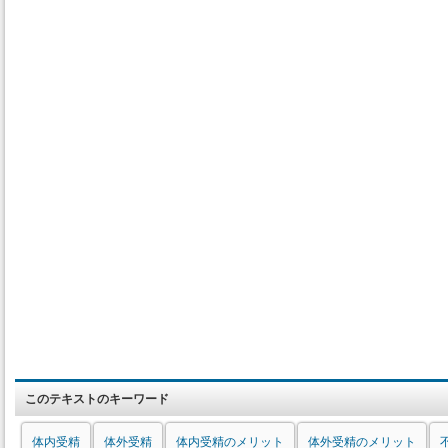
このテキストのキーワード
体内受精
体外受精
体内受精のメリット
体外受精のメリット