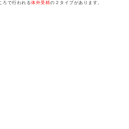
ころで行われる
体外受精
の２タイプがあります。