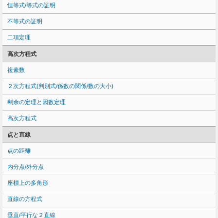
恒等式/等式の証明
不等式の証明
二項定理
高次方程式
複素数
２次方程式(判別式/係数の関係/数の大小)
剰余の定理と因数定理
高次方程式
点と直線
点の距離
内分点/外分点
座標上の多角形
直線の方程式
垂直/平行な２直線