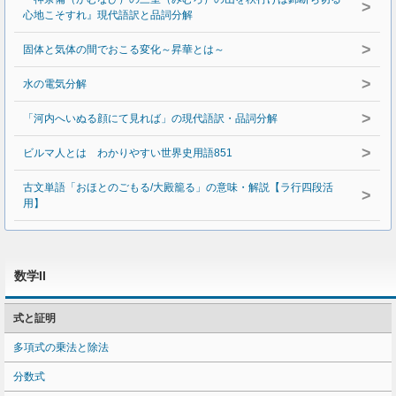
>
心地こそすれ』現代語訳と品詞分解
>
固体と気体の間でおこる変化～昇華とは～
>
水の電気分解
>
「河内へいぬる顔にて見れば」の現代語訳・品詞分解
>
ビルマ人とは わかりやすい世界史用語851
古文単語「おほとのごもる/大殿籠る」の意味・解説【ラ行四段活
>
用】
数学II
式と証明
多項式の乗法と除法
分数式