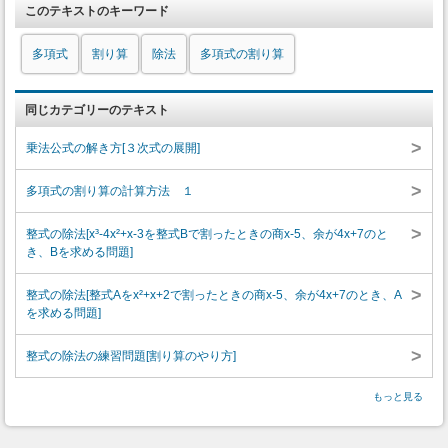
このテキストのキーワード
多項式
割り算
除法
多項式の割り算
同じカテゴリーのテキスト
>
乗法公式の解き方[３次式の展開]
>
多項式の割り算の計算方法 １
>
整式の除法[x³-4x²+x-3を整式Bで割ったときの商x-5、余が4x+7のと
き、Bを求める問題]
>
整式の除法[整式Aをx²+x+2で割ったときの商x-5、余が4x+7のとき、A
を求める問題]
>
整式の除法の練習問題[割り算のやり方]
もっと見る