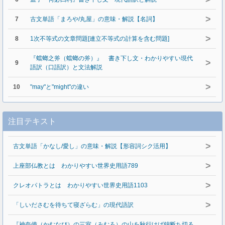
>
7
古文単語「まろや/丸屋」の意味・解説【名詞】
>
8
1次不等式の文章問題[連立不等式の計算を含む問題]
『蟷螂之斧（蟷螂の斧）』 書き下し文・わかりやすい現代
>
9
語訳（口語訳）と文法解説
>
10
"may"と"might"の違い
注目テキスト
>
古文単語「かなし/愛し」の意味・解説【形容詞シク活用】
>
上座部仏教とは わかりやすい世界史用語789
>
クレオパトラとは わかりやすい世界史用語1103
>
「しいださむを待ちて寝ざらむ」の現代語訳
『神奈備（かむなび）の三室（みむろ）の山を秋行けば錦断ち切る