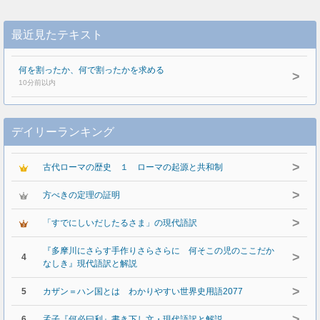
最近見たテキスト
何を割ったか、何で割ったかを求める
>
10分前以内
デイリーランキング
>
古代ローマの歴史 １ ローマの起源と共和制
>
方べきの定理の証明
>
「すでにしいだしたるさま」の現代語訳
『多摩川にさらす手作りさらさらに 何そこの児のここだか
>
4
なしき』現代語訳と解説
>
5
カザン＝ハン国とは わかりやすい世界史用語2077
>
6
孟子『何必曰利』書き下し文・現代語訳と解説