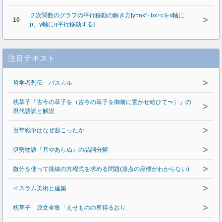
２次関数のグラフの平行移動の解き方[y=ax²+bx+cをx軸に
>
10
p、y軸にq平行移動する]
注目テキスト
>
哲学者列伝 パスカル
枕草子『古今の草子を（古今の草子を御前に置かせ給ひて〜）』の
>
現代語訳と解説
>
百年戦争はなぜ起こったか
>
伊勢物語『月やあらぬ』の品詞分解
>
微分を使って接線の方程式を求める問題(接点の座標がわからない)
>
イスラム美術と建築
>
枕草子 原文全集「えせものの所得るおり」