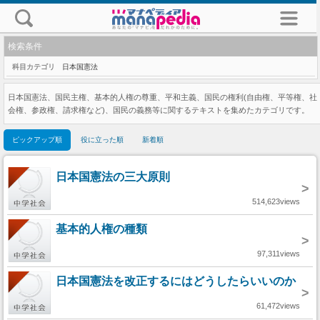
検索条件
科目カテゴリ
日本国憲法
日本国憲法、国民主権、基本的人権の尊重、平和主義、国民の権利(自由権、平等権、社
会権、参政権、請求権など)、国民の義務等に関するテキストを集めたカテゴリです。
ピックアップ順
役に立った順
新着順
日本国憲法の三大原則
>
514,623views
基本的人権の種類
>
97,311views
日本国憲法を改正するにはどうしたらいいのか
>
61,472views