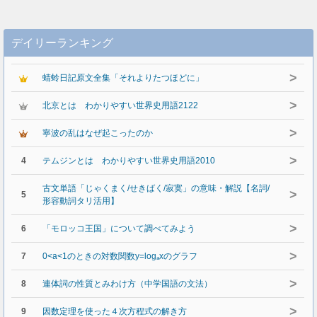
デイリーランキング
>
蜻蛉日記原文全集「それよりたつほどに」
>
北京とは わかりやすい世界史用語2122
>
寧波の乱はなぜ起こったのか
>
4
テムジンとは わかりやすい世界史用語2010
古文単語「じゃくまく/せきばく/寂寞」の意味・解説【名詞/
>
5
形容動詞タリ活用】
>
6
「モロッコ王国」について調べてみよう
>
7
0<a<1のときの対数関数y=logₐxのグラフ
>
8
連体詞の性質とみわけ方（中学国語の文法）
>
9
因数定理を使った４次方程式の解き方