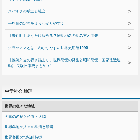
>
スパルタの成立と社会
>
平均値の定理をよりわかりやすく
>
【来住町】あなたは読める？難読地名の読み方と由来
>
クラッススとは わかりやすい世界史用語1095
【協調外交の行き詰まり、世界恐慌の発生と昭和恐慌、国家改造運
>
動】 受験日本史まとめ 71
中学社会 地理
世界の様々な地域
各国の名称と位置・大陸
世界各地の人々の生活と環境
世界各国の地域的特徴