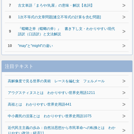
>
7
古文単語「まろや/丸屋」の意味・解説【名詞】
>
8
1次不等式の文章問題[連立不等式の計算を含む問題]
『蟷螂之斧（蟷螂の斧）』 書き下し文・わかりやすい現代
>
9
語訳（口語訳）と文法解説
>
10
"may"と"might"の違い
注目テキスト
>
高解像度で見る世界の美術 レースを編む女 フェルメール
>
アウグスティヌスとは わかりやすい世界史用語1211
>
高祖とは わかりやすい世界史用語441
>
中小農民の没落とは わかりやすい世界史用語1075
近代民主主義の歩み：自然法思想から市民革命への転換とは わか
>
りやすい政治・経済11