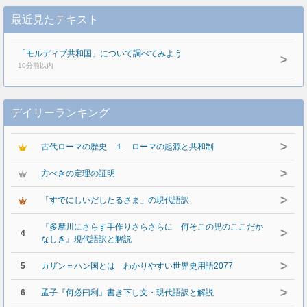
最近見たテキスト
「モルディブ共和国」について調べてみよう
>
10分前以内
デイリーランキング
>
古代ローマの歴史 １ ローマの起源と共和制
>
方べきの定理の証明
>
「すでにしいだしたるさま」の現代語訳
『多摩川にさらす手作りさらさらに 何そこの児のここだか
>
4
なしき』現代語訳と解説
>
5
カザン＝ハン国とは わかりやすい世界史用語2077
>
6
孟子『何必曰利』書き下し文・現代語訳と解説