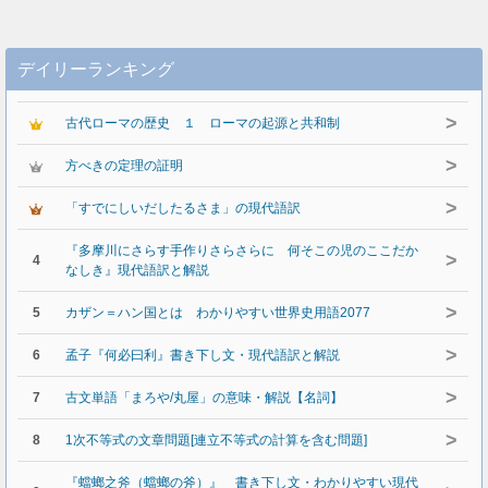
デイリーランキング
>
古代ローマの歴史 １ ローマの起源と共和制
>
方べきの定理の証明
>
「すでにしいだしたるさま」の現代語訳
『多摩川にさらす手作りさらさらに 何そこの児のここだか
>
4
なしき』現代語訳と解説
>
5
カザン＝ハン国とは わかりやすい世界史用語2077
>
6
孟子『何必曰利』書き下し文・現代語訳と解説
>
7
古文単語「まろや/丸屋」の意味・解説【名詞】
>
8
1次不等式の文章問題[連立不等式の計算を含む問題]
『蟷螂之斧（蟷螂の斧）』 書き下し文・わかりやすい現代