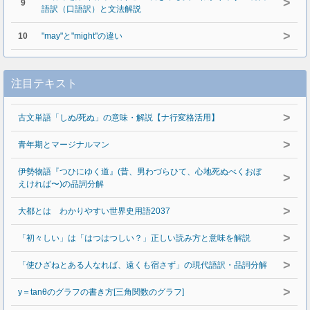
>
9
語訳（口語訳）と文法解説
>
10
"may"と"might"の違い
注目テキスト
>
古文単語「しぬ/死ぬ」の意味・解説【ナ行変格活用】
>
青年期とマージナルマン
伊勢物語『つひにゆく道』(昔、男わづらひて、心地死ぬべくおぼ
>
えければ〜)の品詞分解
>
大都とは わかりやすい世界史用語2037
>
「初々しい」は「はつはつしい？」正しい読み方と意味を解説
>
「使ひざねとある人なれば、遠くも宿さず」の現代語訳・品詞分解
>
y＝tanθのグラフの書き方[三角関数のグラフ]