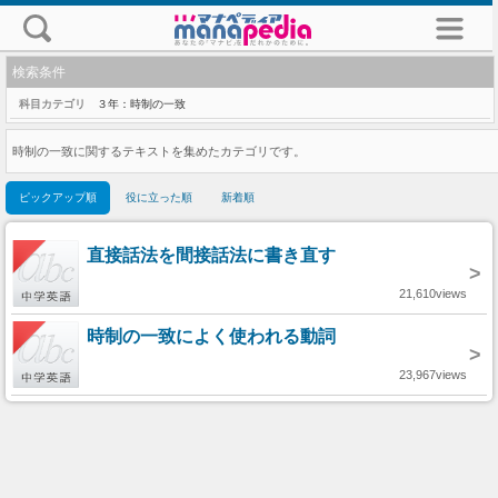
検索条件
科目カテゴリ
３年：時制の一致
時制の一致に関するテキストを集めたカテゴリです。
ピックアップ順
役に立った順
新着順
直接話法を間接話法に書き直す
>
21,610views
時制の一致によく使われる動詞
>
23,967views