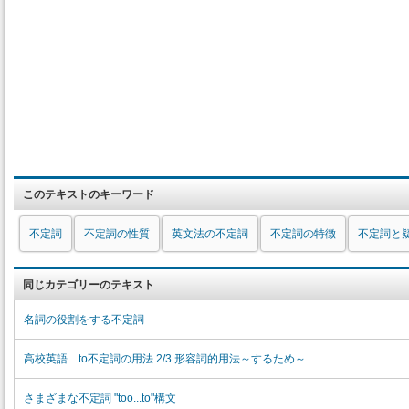
このテキストのキーワード
不定詞
不定詞の性質
英文法の不定詞
不定詞の特徴
不定詞と
同じカテゴリーのテキスト
名詞の役割をする不定詞
高校英語 to不定詞の用法 2/3 形容詞的用法～するため～
さまざまな不定詞 "too...to"構文