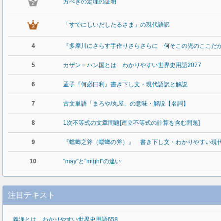
方べきの定理の証明
「すでにしいだしたるさま」の現代語訳
4
『多摩川にさらす手作りさらさらに 何そこの児のここだ
5
カザン＝ハン国とは わかりやすい世界史用語2077
6
孟子『何必曰利』書き下し文・現代語訳と解説
7
古文単語「まろや/丸屋」の意味・解説【名詞】
8
1次不等式の文章問題[連立不等式の計算を含む問題]
9
『蟷螂之斧（蟷螂の斧）』 書き下し文・わかりやすい現
10
"may"と"might"の違い
注目テキスト
義浄とは わかりやすい世界史用語658