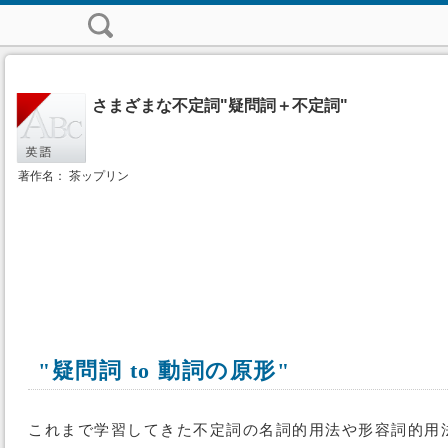
さまざまな不定詞"疑問詞＋不定詞"
著作名： 茶ップリン
"疑問詞 to 動詞の原形"
これまで学習してきた不定詞の名詞的用法や形容詞的用