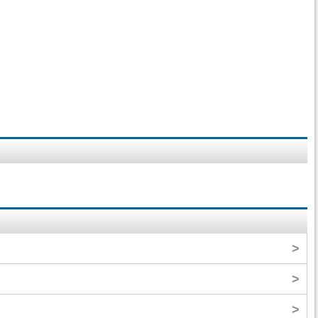
>
>
>