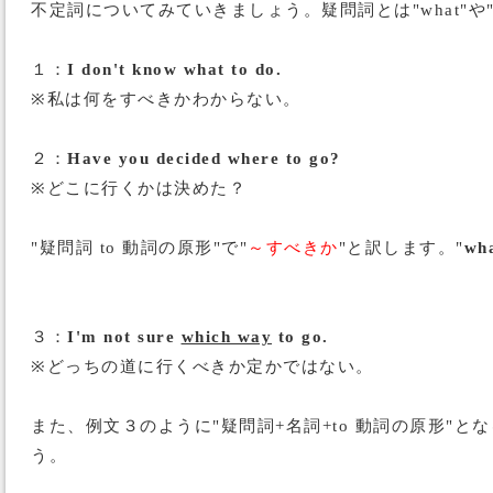
不定詞についてみていきましょう。疑問詞とは"what"や
１：
I don't know what to do.
※私は何をすべきかわからない。
２：
Have you decided where to go?
※どこに行くかは決めた？
"疑問詞 to 動詞の原形"で"
～すべきか
"と訳します。"
wha
３：
I'm not sure
which way
to go.
※どっちの道に行くべきか定かではない。
また、例文３のように"疑問詞+名詞+to 動詞の原形"
う。