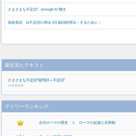
さまざまな不定詞"...enough to"構文
高校英語 to不定詞の用法 3/3 副詞的用法～するために～
最近見たテキスト
さまざまな不定詞"疑問詞＋不定詞"
10分前以内
デイリーランキング
古代ローマの歴史 １ ローマの起源と共和制