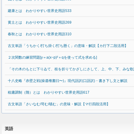
建康とは わかりやすい世界史用語533
黄土とは わかりやすい世界史用語269
春秋とは わかりやすい世界史用語310
古文単語「うちかく/打ち掛く/打ち懸く」の意味・解説【カ行下二段活用】
２次関数の練習問題[y＝a(x−p)²＋qを使って式を求める]
「その木のもとに下りゐて、枝を折りてかざしにさして、上、中、下、みな歌
十八史略『赤壁之戦(操遺権書曰〜)』現代語訳(口語訳)・書き下し文と解説
租庸調制（隋）とは わかりやすい世界史用語617
古文単語「さいなむ/苛む/嘖む」の意味・解説【マ行四段活用】
英語