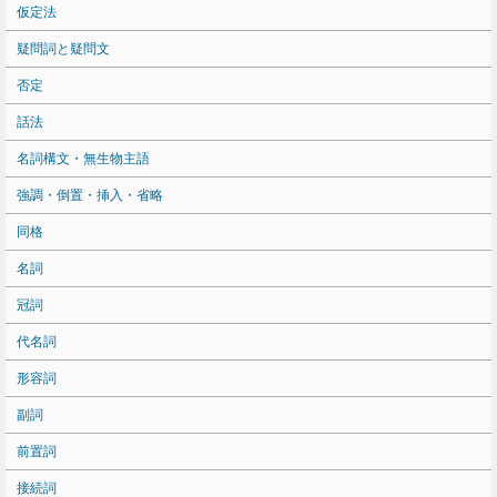
仮定法
疑問詞と疑問文
否定
話法
名詞構文・無生物主語
強調・倒置・挿入・省略
同格
名詞
冠詞
代名詞
形容詞
副詞
前置詞
接続詞