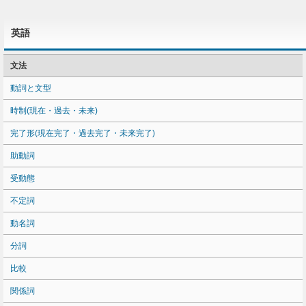
英語
文法
動詞と文型
時制(現在・過去・未来)
完了形(現在完了・過去完了・未来完了)
助動詞
受動態
不定詞
動名詞
分詞
比較
関係詞