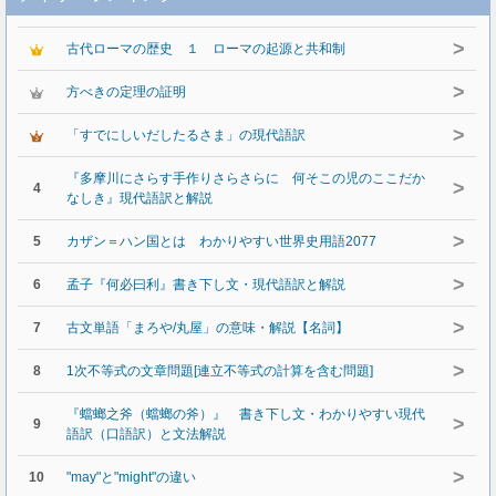
>
古代ローマの歴史 １ ローマの起源と共和制
>
方べきの定理の証明
>
「すでにしいだしたるさま」の現代語訳
『多摩川にさらす手作りさらさらに 何そこの児のここだか
>
4
なしき』現代語訳と解説
>
5
カザン＝ハン国とは わかりやすい世界史用語2077
>
6
孟子『何必曰利』書き下し文・現代語訳と解説
>
7
古文単語「まろや/丸屋」の意味・解説【名詞】
>
8
1次不等式の文章問題[連立不等式の計算を含む問題]
『蟷螂之斧（蟷螂の斧）』 書き下し文・わかりやすい現代
>
9
語訳（口語訳）と文法解説
>
10
"may"と"might"の違い