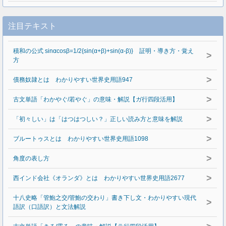
注目テキスト
積和の公式 sinαcosβ=1/2{sin(α+β)+sin(α-β)} 証明・導き方・覚え
>
方
>
債務奴隷とは わかりやすい世界史用語947
>
古文単語「わかやぐ/若やぐ」の意味・解説【ガ行四段活用】
>
「初々しい」は「はつはつしい？」正しい読み方と意味を解説
>
ブルートゥスとは わかりやすい世界史用語1098
>
角度の表し方
>
西インド会社《オランダ》とは わかりやすい世界史用語2677
十八史略「管鮑之交/管鮑の交わり」書き下し文・わかりやすい現代
>
語訳（口語訳）と文法解説