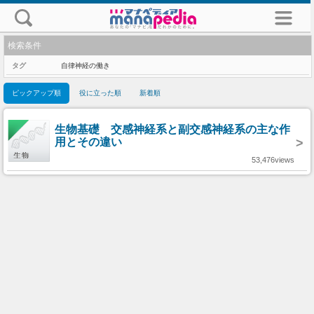
検索条件
タグ
自律神経の働き
ピックアップ順
役に立った順
新着順
生物基礎 交感神経系と副交感神経系の主な作
用とその違い
>
53,476views