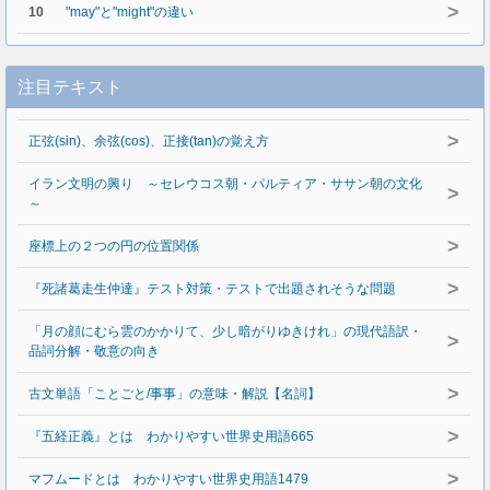
>
10
"may"と"might"の違い
注目テキスト
>
正弦(sin)、余弦(cos)、正接(tan)の覚え方
イラン文明の興り ～セレウコス朝・パルティア・ササン朝の文化
>
～
>
座標上の２つの円の位置関係
>
『死諸葛走生仲達』テスト対策・テストで出題されそうな問題
「月の顔にむら雲のかかりて、少し暗がりゆきけれ」の現代語訳・
>
品詞分解・敬意の向き
>
古文単語「ことごと/事事」の意味・解説【名詞】
>
『五経正義』とは わかりやすい世界史用語665
>
マフムードとは わかりやすい世界史用語1479