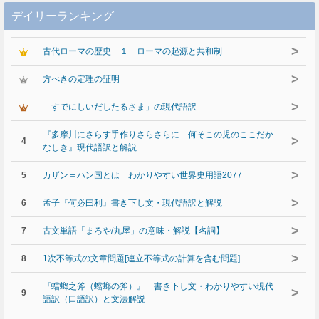
デイリーランキング
>
古代ローマの歴史 １ ローマの起源と共和制
>
方べきの定理の証明
>
「すでにしいだしたるさま」の現代語訳
『多摩川にさらす手作りさらさらに 何そこの児のここだか
>
4
なしき』現代語訳と解説
>
5
カザン＝ハン国とは わかりやすい世界史用語2077
>
6
孟子『何必曰利』書き下し文・現代語訳と解説
>
7
古文単語「まろや/丸屋」の意味・解説【名詞】
>
8
1次不等式の文章問題[連立不等式の計算を含む問題]
『蟷螂之斧（蟷螂の斧）』 書き下し文・わかりやすい現代
>
9
語訳（口語訳）と文法解説