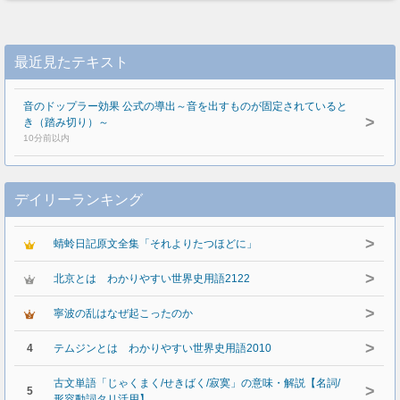
最近見たテキスト
音のドップラー効果 公式の導出～音を出すものが固定されていると
>
き（踏み切り）～
10分前以内
デイリーランキング
>
蜻蛉日記原文全集「それよりたつほどに」
>
北京とは わかりやすい世界史用語2122
>
寧波の乱はなぜ起こったのか
>
4
テムジンとは わかりやすい世界史用語2010
古文単語「じゃくまく/せきばく/寂寞」の意味・解説【名詞/
>
5
形容動詞タリ活用】