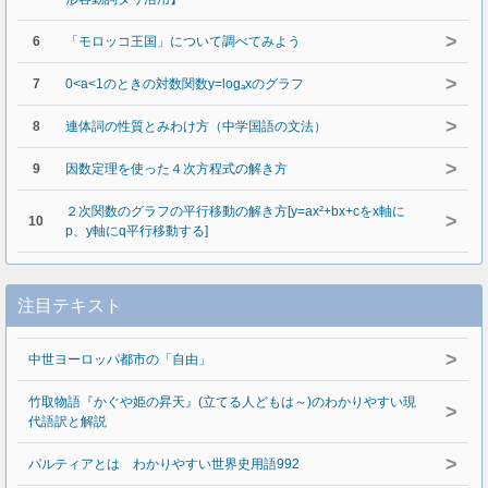
>
6
「モロッコ王国」について調べてみよう
>
7
0<a<1のときの対数関数y=logₐxのグラフ
>
8
連体詞の性質とみわけ方（中学国語の文法）
>
9
因数定理を使った４次方程式の解き方
２次関数のグラフの平行移動の解き方[y=ax²+bx+cをx軸に
>
10
p、y軸にq平行移動する]
注目テキスト
>
中世ヨーロッパ都市の「自由」
竹取物語『かぐや姫の昇天』(立てる人どもは～)のわかりやすい現
>
代語訳と解説
>
パルティアとは わかりやすい世界史用語992