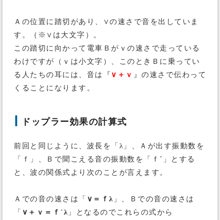
Ａの位置に踏切があり、∨の速さで音を出していま
す。（※∨は大文字）。
この踏切に向かって電車Ｂがｖの速さで走っている
わけですが（ｖは小文字）、このときＢに乗ってい
る人たちの耳には、音は『
∨＋ｖ
』の速さで伝わって
くることになります。
ドップラー効果の計算式
前回と同じように、波長を「λ」、Ａが出す振動数を
「ｆ」、Ｂで聞こえる音の振動数を「ｆ´」とする
と、波の関係式より次のことが言えます。
Ａでの音の速さは「
∨＝ｆλ
」、Ｂでの音の速さは
「
∨＋ｖ＝ｆ´λ
」となるのでこれらの式から