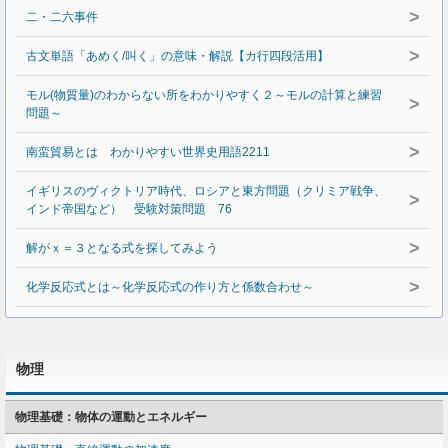
>
二・二六事件
>
古文単語「あめく/叫く」の意味・解説【カ行四段活用】
モル(物質量)のわからない所をわかりやすく２～モルの計算と練習
>
問題～
>
南蛮貿易とは わかりやすい世界史用語2211
イギリスのヴィクトリア時代、ロシアと東方問題（クリミア戦争、
>
インド帝国など） 受験対策問題 76
>
解がｘ＝３となる式を探してみよう
>
化学反応式とは～化学反応式の作り方と係数合わせ～
物理
物理基礎：物体の運動とエネルギー