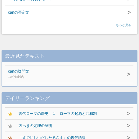
>
canの否定文
もっと見る
最近見たテキスト
canの疑問文
>
10分前以内
デイリーランキング
>
古代ローマの歴史 １ ローマの起源と共和制
>
方べきの定理の証明
>
「すでにしいだしたるさま」の現代語訳