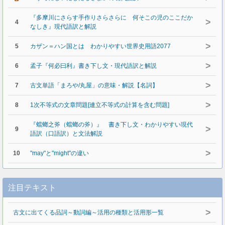
『多摩川にさらす手作りさらさらに 何そこの児のここだか
>
4
なしき』現代語訳と解説
>
5
カザン＝ハン国とは わかりやすい世界史用語2077
>
6
孟子『何必曰利』書き下し文・現代語訳と解説
>
7
古文単語「まろや/丸屋」の意味・解説【名詞】
>
8
1次不等式の文章問題[連立不等式の計算を含む問題]
『蟷螂之斧（蟷螂の斧）』 書き下し文・わかりやすい現代
>
9
語訳（口語訳）と文法解説
>
10
"may"と"might"の違い
注目テキスト
>
古文に出てくる品詞～動詞編～活用の種類と活用形一覧