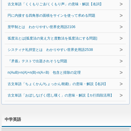
>
古文単語「くくもりごゑ/くくもり声」の意味・解説【名詞】
>
円に内接する四角形の面積をサインを使って求める問題
>
里甲制とは わかりやすい世界史用語2106
>
弧度法とは[弧度法の覚え方と度数法を弧度法にする問題]
>
システィナ礼拝堂とは わかりやすい世界史用語2538
>
『矛盾』テストで出題されそうな問題
>
n(AuB)=n(A)+n(B)-n(A∩B) 包含と排除の定理
>
古文単語「ちょくかん/ちょっかん/勅勘」の意味・解説【名詞】
>
古文単語「おぼしなげく/思し嘆く」の意味・解説【カ行四段活用】
中学英語