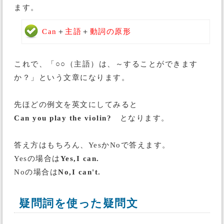
ます。
Can
＋
主語
＋
動詞の原形
これで、「○○（主語）は、～することができます
か？」という文章になります。
先ほどの例文を英文にしてみると
Can you play the violin?
となります。
答え方はもちろん、YesかNoで答えます。
Yesの場合は
Yes,I can.
Noの場合は
No,I can't.
疑問詞を使った疑問文