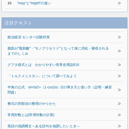
>
10
"may"と"might"の違い
注目テキスト
>
政治経済 センター試験対策
脂肪が"脂肪酸"・"モノグリセリド"となって体に消化・吸収される
>
までのしくみ
>
グプタ様式とは わかりやすい世界史用語816
>
「トルクメニスタン」について調べてみよう
半角の公式 sin²α/2=（1-cos2α）/2の導き方と使い方（証明・練習
>
問題）
>
整式の同類項の整理のやりかた
>
常用対数とは[常用対数の計算]
>
英語の強調構文～ある語句を強調したいとき～