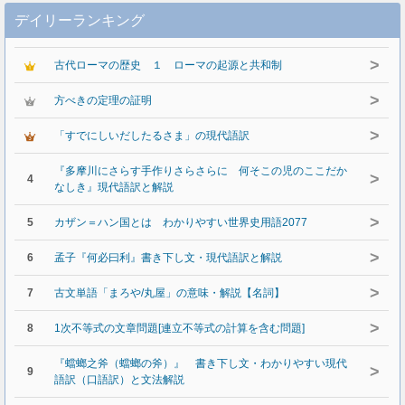
デイリーランキング
>
古代ローマの歴史 １ ローマの起源と共和制
>
方べきの定理の証明
>
「すでにしいだしたるさま」の現代語訳
『多摩川にさらす手作りさらさらに 何そこの児のここだか
>
4
なしき』現代語訳と解説
>
5
カザン＝ハン国とは わかりやすい世界史用語2077
>
6
孟子『何必曰利』書き下し文・現代語訳と解説
>
7
古文単語「まろや/丸屋」の意味・解説【名詞】
>
8
1次不等式の文章問題[連立不等式の計算を含む問題]
『蟷螂之斧（蟷螂の斧）』 書き下し文・わかりやすい現代
>
9
語訳（口語訳）と文法解説