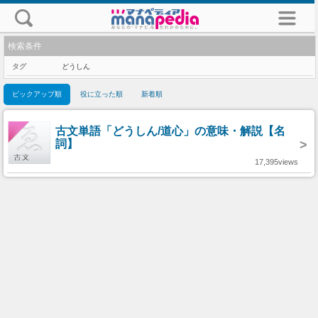
検索条件
タグ
どうしん
ピックアップ順
役に立った順
新着順
古文単語「どうしん/道心」の意味・解説【名
詞】
>
17,395views