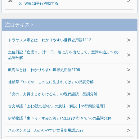
>
10
p、y軸にq平行移動する]
注目テキスト
>
トラヤヌス帝とは わかりやすい世界史用語1112
土佐日記『亡児２』(十一日、暁に舟を出だして、室津を追ふ〜)の
>
品詞分解
>
航海法とは わかりやすい世界史用語2706
>
徒然草『いでや、この世に生まれては』の品詞分解
>
「女の、え得まじかりけるを」の現代語訳・品詞分解
>
古文単語「よむ/読む/詠む」の意味・解説【マ行四段活用】
>
伊勢物語『東下り・すみだ河』(なほ行き行きて〜)の品詞分解
>
スルタンとは わかりやすい世界史用語1527