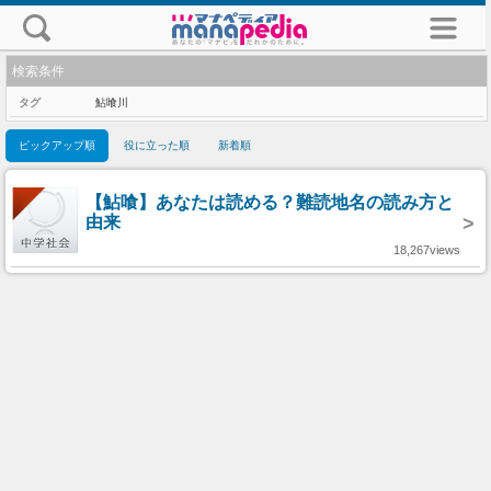
検索条件
タグ
鮎喰川
ピックアップ順
役に立った順
新着順
【鮎喰】あなたは読める？難読地名の読み方と
由来
>
18,267views