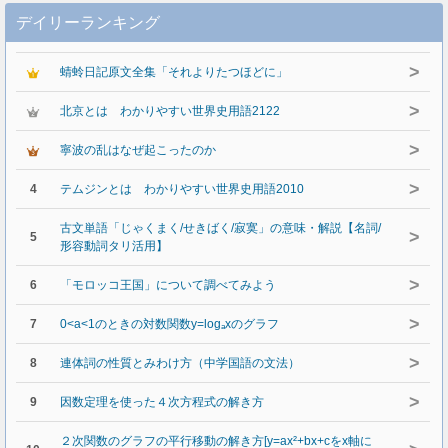
デイリーランキング
>
蜻蛉日記原文全集「それよりたつほどに」
>
北京とは わかりやすい世界史用語2122
>
寧波の乱はなぜ起こったのか
>
4
テムジンとは わかりやすい世界史用語2010
古文単語「じゃくまく/せきばく/寂寞」の意味・解説【名詞/
>
5
形容動詞タリ活用】
>
6
「モロッコ王国」について調べてみよう
>
7
0<a<1のときの対数関数y=logₐxのグラフ
>
8
連体詞の性質とみわけ方（中学国語の文法）
>
9
因数定理を使った４次方程式の解き方
２次関数のグラフの平行移動の解き方[y=ax²+bx+cをx軸に