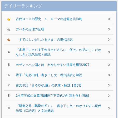
デイリーランキング
>
古代ローマの歴史 １ ローマの起源と共和制
>
方べきの定理の証明
>
「すでにしいだしたるさま」の現代語訳
『多摩川にさらす手作りさらさらに 何そこの児のここだか
>
4
なしき』現代語訳と解説
>
5
カザン＝ハン国とは わかりやすい世界史用語2077
>
6
孟子『何必曰利』書き下し文・現代語訳と解説
>
7
古文単語「まろや/丸屋」の意味・解説【名詞】
>
8
1次不等式の文章問題[連立不等式の計算を含む問題]
『蟷螂之斧（蟷螂の斧）』 書き下し文・わかりやすい現代
>
9
語訳（口語訳）と文法解説