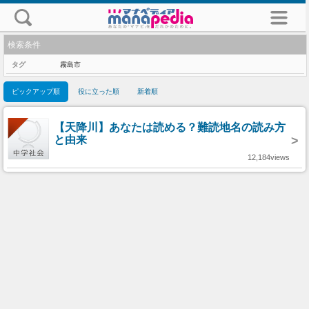
検索条件
タグ
霧島市
ピックアップ順
役に立った順
新着順
【天降川】あなたは読める？難読地名の読み方
と由来
>
12,184views