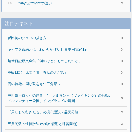
>
10
"may"と"might"の違い
注目テキスト
>
反比例のグラフの描き方
>
キャフタ条約とは わかりやすい世界史用語2419
>
蜻蛉日記原文全集「例のほどにものしたれど」
>
更級日記 原文全集「春秋のさだめ」
>
円の特徴～同じ弦をもつ三角形～
中世ヨーロッパの歴史 4 ノルマン人（ヴァイキング）の活動と
>
ノルマンディー公国、イングランドの建国
>
「具しもて行きたる」の現代語訳・品詞分解
>
三角関数の性質[−θの公式の証明と練習問題]