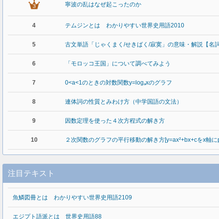
寧波の乱はなぜ起こったのか
4
テムジンとは わかりやすい世界史用語2010
5
古文単語「じゃくまく/せきばく/寂寞」の意味・解説【名
6
「モロッコ王国」について調べてみよう
7
0<a<1のときの対数関数y=logₐxのグラフ
8
連体詞の性質とみわけ方（中学国語の文法）
9
因数定理を使った４次方程式の解き方
10
２次関数のグラフの平行移動の解き方[y=ax²+bx+cをx軸
注目テキスト
魚鱗図冊とは わかりやすい世界史用語2109
エジプト語派とは 世界史用語88