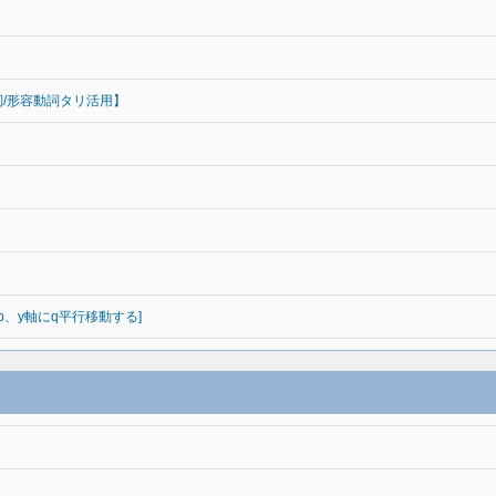
詞/形容動詞タリ活用】
にp、y軸にq平行移動する]