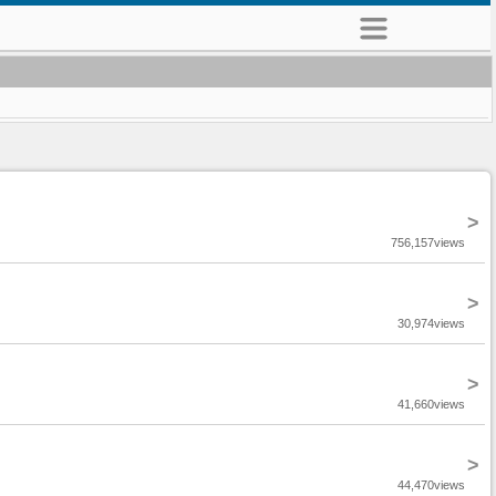
>
756,157views
>
30,974views
>
41,660views
>
44,470views