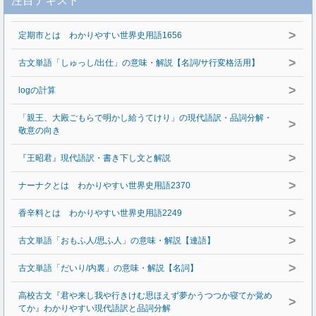
注目テキスト
>
定期市とは わかりやすい世界史用語1656
>
古文単語「しゅっし/出仕」の意味・解説【名詞/サ行変格活用】
>
logの計算
「親王、大殿ごもらで明かし給うてけり」の現代語訳・品詞分解・
>
敬意の向き
>
『王昭君』現代語訳・書き下し文と解説
>
ナーナクとは わかりやすい世界史用語2370
>
香辛料とは わかりやすい世界史用語2249
>
古文単語「おもふ人/思ふ人」の意味・解説【連語】
>
古文単語「だいり/内裏」の意味・解説【名詞】
高校古文『君や来し我や行きけむ思ほえず夢かうつつか寝てか覚め
>
てか』わかりやすい現代語訳と品詞分解