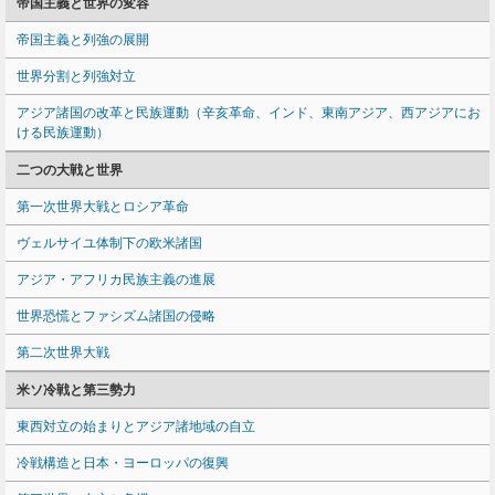
帝国主義と世界の変容
帝国主義と列強の展開
世界分割と列強対立
アジア諸国の改革と民族運動（辛亥革命、インド、東南アジア、西アジアにお
ける民族運動）
二つの大戦と世界
第一次世界大戦とロシア革命
ヴェルサイユ体制下の欧米諸国
アジア・アフリカ民族主義の進展
世界恐慌とファシズム諸国の侵略
第二次世界大戦
米ソ冷戦と第三勢力
東西対立の始まりとアジア諸地域の自立
冷戦構造と日本・ヨーロッパの復興