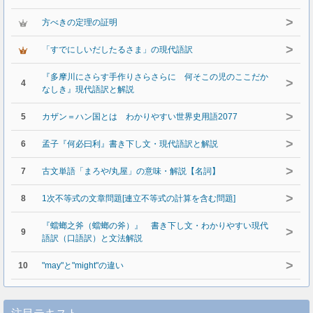
>
方べきの定理の証明
>
「すでにしいだしたるさま」の現代語訳
『多摩川にさらす手作りさらさらに 何そこの児のここだか
>
4
なしき』現代語訳と解説
>
5
カザン＝ハン国とは わかりやすい世界史用語2077
>
6
孟子『何必曰利』書き下し文・現代語訳と解説
>
7
古文単語「まろや/丸屋」の意味・解説【名詞】
>
8
1次不等式の文章問題[連立不等式の計算を含む問題]
『蟷螂之斧（蟷螂の斧）』 書き下し文・わかりやすい現代
>
9
語訳（口語訳）と文法解説
>
10
"may"と"might"の違い