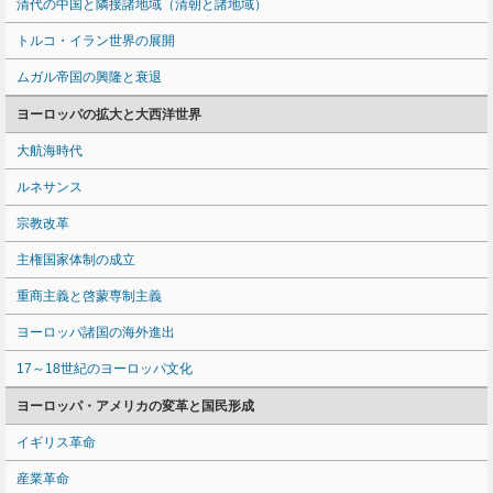
清代の中国と隣接諸地域（清朝と諸地域）
トルコ・イラン世界の展開
ムガル帝国の興隆と衰退
ヨーロッパの拡大と大西洋世界
大航海時代
ルネサンス
宗教改革
主権国家体制の成立
重商主義と啓蒙専制主義
ヨーロッパ諸国の海外進出
17～18世紀のヨーロッパ文化
ヨーロッパ・アメリカの変革と国民形成
イギリス革命
産業革命