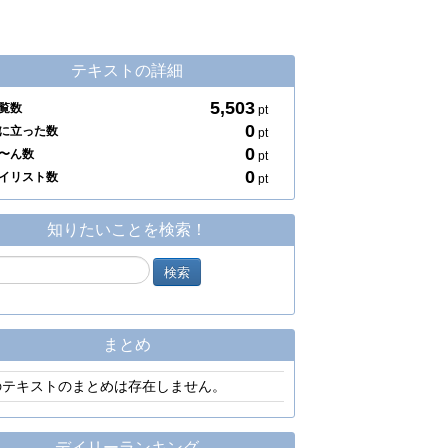
テキストの詳細
5,503
覧数
pt
0
に立った数
pt
0
〜ん数
pt
0
イリスト数
pt
知りたいことを検索！
まとめ
のテキストのまとめは存在しません。
デイリーランキング