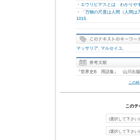
・
エウリピデスとは わかりやす
・
「万物の尺度は人間（人間は
1015
マッサリア
,
マルセイユ
,
『世界史B 用語集』 山川出
この科
このテ