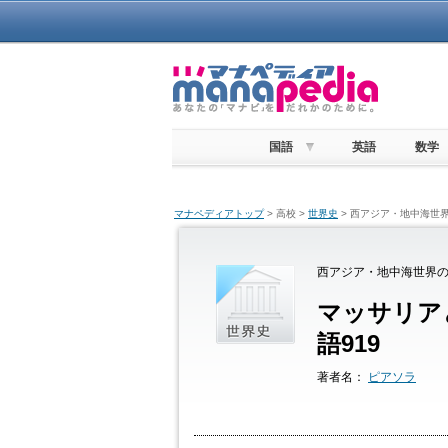
国語
英語
数学
マナペディアトップ
> 高校 >
世界史
> 西アジア・地中海世界
西アジア・地中海世界の
マッサリア
語919
著者名：
ピアソラ