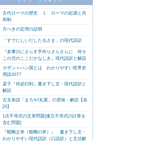
古代ローマの歴史 １ ローマの起源と共
和制
方べきの定理の証明
「すでにしいだしたるさま」の現代語訳
『多摩川にさらす手作りさらさらに 何そ
この児のここだかなしき』現代語訳と解説
カザン＝ハン国とは わかりやすい世界史
用語2077
孟子『何必曰利』書き下し文・現代語訳と
解説
古文単語「まろや/丸屋」の意味・解説【名
詞】
1次不等式の文章問題[連立不等式の計算を
含む問題]
『蟷螂之斧（蟷螂の斧）』 書き下し文・
わかりやすい現代語訳（口語訳）と文法解