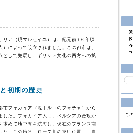
閲
役
サリア（現マルセイユ）は、紀元前600年頃
う
人）によって設立されました。この都市は、
マ
点として発展し、ギリシア文化の西方への拡
と初期の歴史
都市フォカイア（現トルコのフォチャ）から
こ
ました。フォカイア人は、ペルシアの侵攻か
を求めて地中海を航海し、現在のフランス南
した。この地は、ローヌ川の東に位置し、自