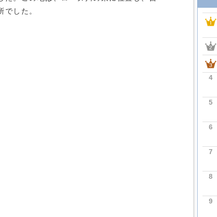
所でした。
4
5
6
7
8
9