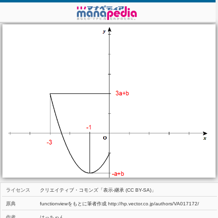
ライセンス
クリエイティブ・コモンズ「表示-継承 (CC BY-SA)」
原典
functionviewをもとに筆者作成 http://hp.vector.co.jp/authors/VA017172/
作者
はっちゃん