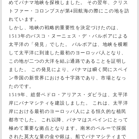
めてパナマ地峡を探検しました。 その翌年、クリス
トファー・コロンブスが第4回航海の際にこの地を訪
れています。
しかし、地峡の戦略的重要性を決定づけたのは、
1513年のバスコ・ヌーニェス・デ・バルボアによる
太平洋の「発見」でした。 バルボアは、地峡を横断
して太平洋に到達した最初のヨーロッパ人となり、
この地が二つの大洋を結ぶ通路であることを証明し
ました。 この発見により、パナマは瞬く間にスペイ
ン帝国の新世界における十字路であり、市場となっ
たのです。
1519年、総督ペドロ・アリアス・ダビラは、太平洋
岸にパナマシティを建設しました。 これは、太平洋
岸における最初のヨーロッパ人による恒久的な植民
都市でした。 これ以降、パナマはスペインにとって
極めて重要な拠点となります。南米のペルーで採掘
された莫大な量の金や銀は、船でパナマシティまで