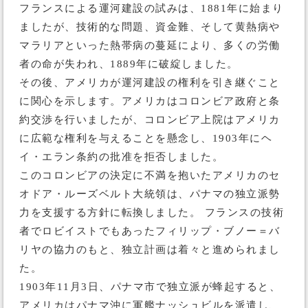
フランスによる運河建設の試みは、1881年に始まり
ましたが、技術的な問題、資金難、そして黄熱病や
マラリアといった熱帯病の蔓延により、多くの労働
者の命が失われ、1889年に破綻しました。
その後、アメリカが運河建設の権利を引き継ぐこと
に関心を示します。アメリカはコロンビア政府と条
約交渉を行いましたが、コロンビア上院はアメリカ
に広範な権利を与えることを懸念し、1903年にヘ
イ・エラン条約の批准を拒否しました。
このコロンビアの決定に不満を抱いたアメリカのセ
オドア・ルーズベルト大統領は、パナマの独立派勢
力を支援する方針に転換しました。 フランスの技術
者でロビイストでもあったフィリップ・ブノー＝バ
リヤの協力のもと、独立計画は着々と進められまし
た。
1903年11月3日、パナマ市で独立派が蜂起すると、
アメリカはパナマ沖に軍艦ナッシュビルを派遣し、