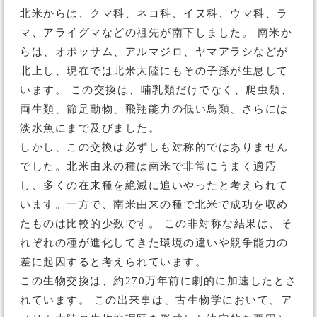
北米からは、クマ科、ネコ科、イヌ科、ウマ科、ラ
マ、アライグマなどの祖先が南下しました。 南米か
らは、オポッサム、アルマジロ、ヤマアラシなどが
北上し、現在では北米大陸にもその子孫が生息して
います。 この交換は、哺乳類だけでなく、爬虫類、
両生類、節足動物、飛翔能力の低い鳥類、さらには
淡水魚にまで及びました。
しかし、この交換は必ずしも対称的ではありません
でした。北米由来の種は南米で非常にうまく適応
し、多くの在来種を絶滅に追いやったと考えられて
います。一方で、南米由来の種で北米で成功を収め
たものは比較的少数です。 この非対称な結果は、そ
れぞれの種が進化してきた環境の違いや競争能力の
差に起因すると考えられています。
この生物交換は、約270万年前に劇的に加速したとさ
れています。 この出来事は、古生物学において、ア