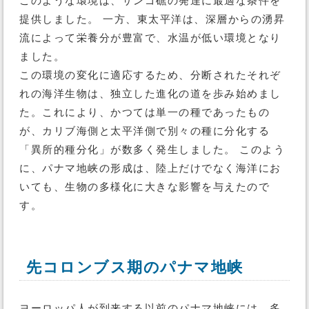
このような環境は、サンゴ礁の発達に最適な条件を
提供しました。 一方、東太平洋は、深層からの湧昇
流によって栄養分が豊富で、水温が低い環境となり
ました。
この環境の変化に適応するため、分断されたそれぞ
れの海洋生物は、独立した進化の道を歩み始めまし
た。これにより、かつては単一の種であったもの
が、カリブ海側と太平洋側で別々の種に分化する
「異所的種分化」が数多く発生しました。 このよう
に、パナマ地峡の形成は、陸上だけでなく海洋にお
いても、生物の多様化に大きな影響を与えたので
す。
先コロンブス期のパナマ地峡
ヨーロッパ人が到来する以前のパナマ地峡には、多