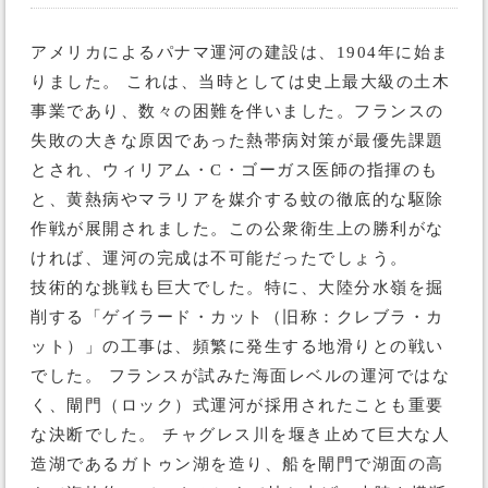
アメリカによるパナマ運河の建設は、1904年に始ま
りました。 これは、当時としては史上最大級の土木
事業であり、数々の困難を伴いました。フランスの
失敗の大きな原因であった熱帯病対策が最優先課題
とされ、ウィリアム・C・ゴーガス医師の指揮のも
と、黄熱病やマラリアを媒介する蚊の徹底的な駆除
作戦が展開されました。この公衆衛生上の勝利がな
ければ、運河の完成は不可能だったでしょう。
技術的な挑戦も巨大でした。特に、大陸分水嶺を掘
削する「ゲイラード・カット（旧称：クレブラ・カ
ット）」の工事は、頻繁に発生する地滑りとの戦い
でした。 フランスが試みた海面レベルの運河ではな
く、閘門（ロック）式運河が採用されたことも重要
な決断でした。 チャグレス川を堰き止めて巨大な人
造湖であるガトゥン湖を造り、船を閘門で湖面の高