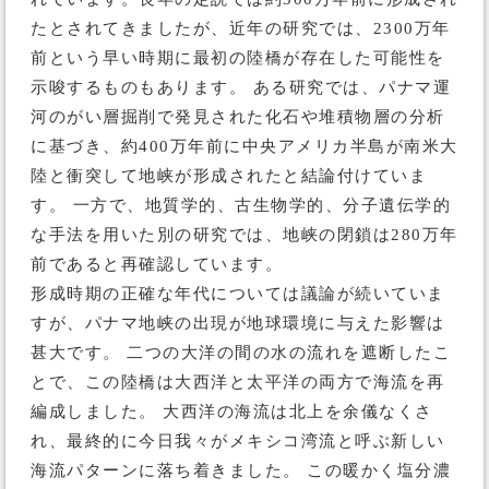
たとされてきましたが、近年の研究では、2300万年
前という早い時期に最初の陸橋が存在した可能性を
示唆するものもあります。 ある研究では、パナマ運
河のがい層掘削で発見された化石や堆積物層の分析
に基づき、約400万年前に中央アメリカ半島が南米大
陸と衝突して地峡が形成されたと結論付けていま
す。 一方で、地質学的、古生物学的、分子遺伝学的
な手法を用いた別の研究では、地峡の閉鎖は280万年
前であると再確認しています。
形成時期の正確な年代については議論が続いていま
すが、パナマ地峡の出現が地球環境に与えた影響は
甚大です。 二つの大洋の間の水の流れを遮断したこ
とで、この陸橋は大西洋と太平洋の両方で海流を再
編成しました。 大西洋の海流は北上を余儀なくさ
れ、最終的に今日我々がメキシコ湾流と呼ぶ新しい
海流パターンに落ち着きました。 この暖かく塩分濃