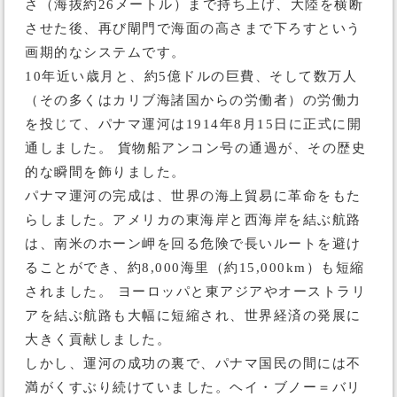
さ（海抜約26メートル）まで持ち上げ、大陸を横断
させた後、再び閘門で海面の高さまで下ろすという
画期的なシステムです。
10年近い歳月と、約5億ドルの巨費、そして数万人
（その多くはカリブ海諸国からの労働者）の労働力
を投じて、パナマ運河は1914年8月15日に正式に開
通しました。 貨物船アンコン号の通過が、その歴史
的な瞬間を飾りました。
パナマ運河の完成は、世界の海上貿易に革命をもた
らしました。アメリカの東海岸と西海岸を結ぶ航路
は、南米のホーン岬を回る危険で長いルートを避け
ることができ、約8,000海里（約15,000km）も短縮
されました。 ヨーロッパと東アジアやオーストラリ
アを結ぶ航路も大幅に短縮され、世界経済の発展に
大きく貢献しました。
しかし、運河の成功の裏で、パナマ国民の間には不
満がくすぶり続けていました。ヘイ・ブノー＝バリ