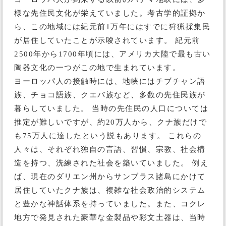
様な先住民文化が栄えていました。考古学的証拠か
ら、この地域には紀元前1万年にはすでに狩猟採集民
が居住していたことが示唆されています。 紀元前
2500年から1700年頃には、アメリカ大陸で最も古い
陶器文化の一つがこの地で生まれています。
ヨーロッパ人の接触時には、地峡にはチブチャン語
族、チョコ語族、クエバ族など、多数の先住民族が
暮らしていました。 当時の先住民の人口については
推定が難しいですが、約20万人から、クナ族だけで
も75万人に達したという説もあります。 これらの
人々は、それぞれ独自の言語、習慣、宗教、社会構
造を持つ、洗練された社会を築いていました。 例え
ば、現在のダリエン州からサンブラス諸島にかけて
居住していたクナ族は、複雑な社会政治的システム
と豊かな神話体系を持っていました。また、コクレ
地方で発見された豪華な金製品や彩文土器は、当時