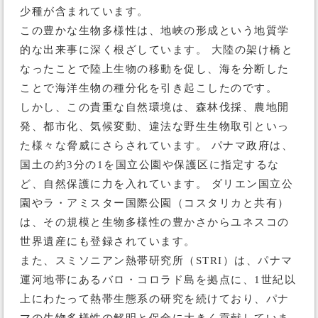
少種が含まれています。
この豊かな生物多様性は、地峡の形成という地質学
的な出来事に深く根ざしています。 大陸の架け橋と
なったことで陸上生物の移動を促し、海を分断した
ことで海洋生物の種分化を引き起こしたのです。
しかし、この貴重な自然環境は、森林伐採、農地開
発、都市化、気候変動、違法な野生生物取引といっ
た様々な脅威にさらされています。 パナマ政府は、
国土の約3分の1を国立公園や保護区に指定するな
ど、自然保護に力を入れています。 ダリエン国立公
園やラ・アミスター国際公園（コスタリカと共有）
は、その規模と生物多様性の豊かさからユネスコの
世界遺産にも登録されています。
また、スミソニアン熱帯研究所（STRI）は、パナマ
運河地帯にあるバロ・コロラド島を拠点に、1世紀以
上にわたって熱帯生態系の研究を続けており、パナ