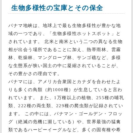
生物多様性の宝庫とその保全
パナマ地峡は、地球上で最も生物多様性が豊かな地
域の一つであり、「生物多様性ホットスポット」と
されています。 北米と南米という二つの異なる生物
相が出会う場所であることに加え、熱帯雨林、雲霧
林、乾燥林、マングローブ林、サンゴ礁など、多様
な生態系が狭い国土の中に凝縮されていることが、
その豊かさの理由です。
パナマには、アメリカ合衆国とカナダを合わせたよ
りも多くの鳥類（約1000種）が生息していると言わ
れています。 また、1万種以上の植物、255種の哺乳
類、222種の両生類、229種の爬虫類が記録されてい
ます。 この中には、パナマン・ゴールデン・フロッ
グ（絶滅の危機に瀕している）や、世界最強の猛禽
類であるハーピーイーグルなど、多くの固有種や希