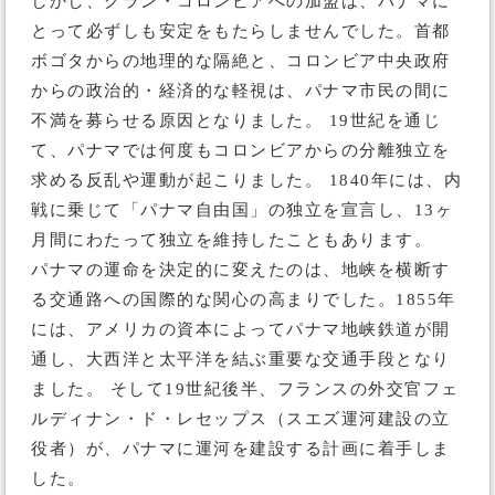
しかし、グラン・コロンビアへの加盟は、パナマに
とって必ずしも安定をもたらしませんでした。首都
ボゴタからの地理的な隔絶と、コロンビア中央政府
からの政治的・経済的な軽視は、パナマ市民の間に
不満を募らせる原因となりました。 19世紀を通じ
て、パナマでは何度もコロンビアからの分離独立を
求める反乱や運動が起こりました。 1840年には、内
戦に乗じて「パナマ自由国」の独立を宣言し、13ヶ
月間にわたって独立を維持したこともあります。
パナマの運命を決定的に変えたのは、地峡を横断す
る交通路への国際的な関心の高まりでした。1855年
には、アメリカの資本によってパナマ地峡鉄道が開
通し、大西洋と太平洋を結ぶ重要な交通手段となり
ました。 そして19世紀後半、フランスの外交官フェ
ルディナン・ド・レセップス（スエズ運河建設の立
役者）が、パナマに運河を建設する計画に着手しま
した。