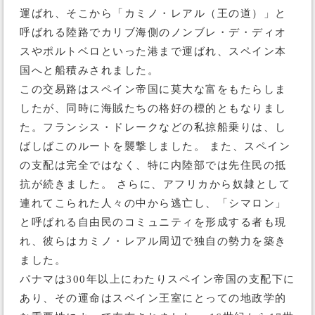
運ばれ、そこから「カミノ・レアル（王の道）」と
呼ばれる陸路でカリブ海側のノンブレ・デ・ディオ
スやポルトベロといった港まで運ばれ、スペイン本
国へと船積みされました。
この交易路はスペイン帝国に莫大な富をもたらしま
したが、同時に海賊たちの格好の標的ともなりまし
た。フランシス・ドレークなどの私掠船乗りは、し
ばしばこのルートを襲撃しました。 また、スペイン
の支配は完全ではなく、特に内陸部では先住民の抵
抗が続きました。 さらに、アフリカから奴隷として
連れてこられた人々の中から逃亡し、「シマロン」
と呼ばれる自由民のコミュニティを形成する者も現
れ、彼らはカミノ・レアル周辺で独自の勢力を築き
ました。
パナマは300年以上にわたりスペイン帝国の支配下に
あり、その運命はスペイン王室にとっての地政学的