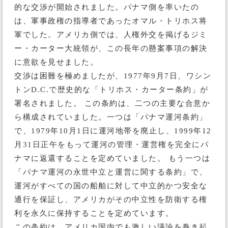
的な交渉が開始されました。パナマ側を率いたの
は、軍事政権の指導者であったオマル・トリホス将
軍でした。アメリカ側では、人権外交を掲げるジミ
ー・カーター大統領が、この長年の懸案事項の解決
に意欲を見せました。
交渉は困難を極めましたが、1977年9月7日、ワシン
トンD.C.で歴史的な「トリホス・カーター条約」が
署名されました。 この条約は、二つの主要な合意か
ら構成されていました。一つは「パナマ運河条約」
で、1979年10月1日に運河地帯を廃止し、1999年12
月31日正午をもって運河の管理・運営権を完全にパ
ナマに返還することを定めていました。 もう一つは
「パナマ運河の永世中立と運営に関する条約」で、
運河がすべての国の船舶に対して中立的かつ安全な
通行を保証し、アメリカがその中立性を防衛する権
利を永久に保持することを定めています。
この条約は、アメリカ国内でも激しい議論を巻き起