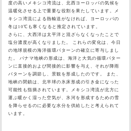
度の高いメキシコ湾流は、北西ヨーロッパの気候を
温暖化させる上で重要な役割を果たしています。メ
キシコ湾流による熱輸送がなければ、ヨーロッパの
冬は10℃も寒くなると推定されています。
さらに、大西洋は太平洋と混ざらなくなったことで
塩分濃度が高くなりました。 これらの変化は、今日
の地球規模の海洋循環パターンの確立に寄与しまし
た。 パナマ地峡の形成は、海洋と大気の循環パター
ンに直接的および間接的に影響を与え、それが降雨
パターンを調節し、景観を形成したのです。 また、
地峡の閉鎖は、北半球の氷床形成の引き金になった
可能性も指摘されています。メキシコ湾流が北方に
運ぶ暖かく湿った空気が、氷河を形成するための雪
を降らせるのに必要な水分を供給したと考えられて
います。