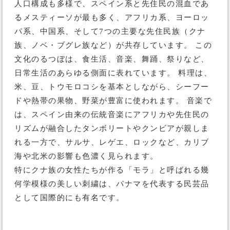
人口構成も多様で、スペイン系と先住民の混血であ
るメスティーソが最も多く、アフリカ系、ヨーロッ
パ系、中国系、そして7つの主要な先住民族（クナ
族、ノベ・ブグレ族など）が共存しています。 この
文化のるつぼは、食生活、音楽、舞踊、祭りなど、
日常生活のあらゆる側面に表れています。 料理は、
米、豆、トウモロコシを基本としながら、シーフー
ドや熱帯の果物、野菜が豊富に使われます。 音楽で
は、スペイン由来の伝統音楽にアフリカや先住民の
リズムが融合したタンボリートやクンビアが親しま
れる一方で、サルサ、レゲエ、ロックなど、カリブ
海や北米の影響も色濃く見られます。
特にクナ族の女性たちが作る「モラ」と呼ばれる幾
何学模様の美しい刺繍は、パナマを代表する民芸品
として国際的にも有名です。