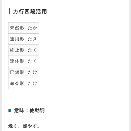
カ行四段活用
未然形
たか
連用形
たき
終止形
たく
連体形
たく
已然形
たけ
命令形
たけ
■
意味：他動詞
焼く、燃やす
。