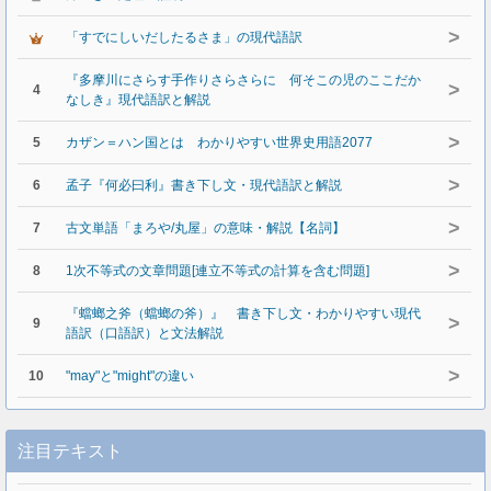
>
「すでにしいだしたるさま」の現代語訳
『多摩川にさらす手作りさらさらに 何そこの児のここだか
>
4
なしき』現代語訳と解説
>
5
カザン＝ハン国とは わかりやすい世界史用語2077
>
6
孟子『何必曰利』書き下し文・現代語訳と解説
>
7
古文単語「まろや/丸屋」の意味・解説【名詞】
>
8
1次不等式の文章問題[連立不等式の計算を含む問題]
『蟷螂之斧（蟷螂の斧）』 書き下し文・わかりやすい現代
>
9
語訳（口語訳）と文法解説
>
10
"may"と"might"の違い
注目テキスト