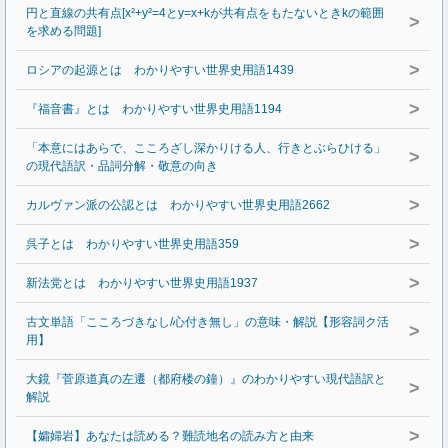
円と直線の共有点[x²+y²=4とy=x+kが共有点をもたないときkの範囲
>
を求める問題]
>
ロシアの起源とは わかりやすい世界史用語1439
>
『福音書』とは わかりやすい世界史用語1194
「本意にはあらで、こころざし深かりける人、行きとぶらひける」
>
の現代語訳・品詞分解・敬意の向き
>
カルヴァン派の公認とは わかりやすい世界史用語2662
>
呉子とは わかりやすい世界史用語359
>
新法党とは わかりやすい世界史用語1937
古文単語「こころづきなし/心付き無し」の意味・解説【形容詞ク活
>
用】
大鏡『菅原道真の左遷（都府楼の鐘）』のわかりやすい現代語訳と
>
解説
>
【孀婦岩】あなたは読める？難読地名の読み方と由来