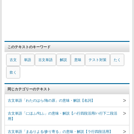
このテキストのキーワード
古文
単語
古文単語
解説
意味
テスト対策
たく
炊く
同じカテゴリーのテキスト
>
古文単語「わたのはら/海の原」の意味・解説【名詞】
>
古文単語「にほふ/匂ふ」の意味・解説【ハ行四段活用/ハ行下二段活
用】
>
古文単語「まゐりよる/参り寄る」の意味・解説【ラ行四段活用】