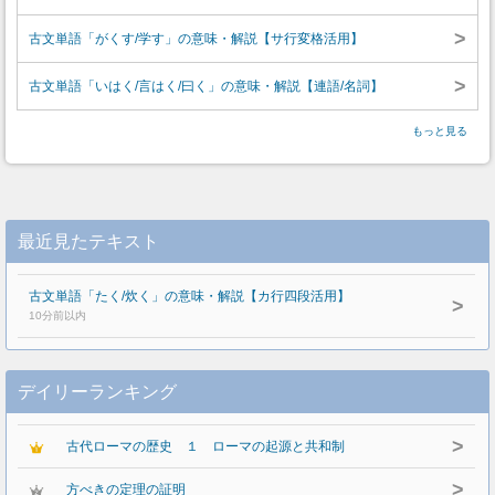
>
古文単語「がくす/学す」の意味・解説【サ行変格活用】
>
古文単語「いはく/言はく/曰く」の意味・解説【連語/名詞】
もっと見る
最近見たテキスト
古文単語「たく/炊く」の意味・解説【カ行四段活用】
>
10分前以内
デイリーランキング
>
古代ローマの歴史 １ ローマの起源と共和制
>
方べきの定理の証明