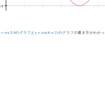
y＝sin２θのグラフ
と
y＝sin(θ-π/2)のグラフ
の書き方がわかっ
。