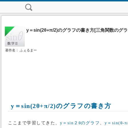
y＝sin(2θ+π/2)のグラフの書き方[三角関数のグラ
著作名： ふぇるまー
y＝sin(2θ+π/2)のグラフの書き方
ここまで学習してきた、
y＝sin２θのグラフ
、
y＝sin(θ