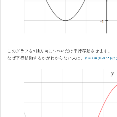
このグラフをx軸方向に"-π/4"だけ平行移動させます。
なぜ平行移動するかがわからない人は、
y＝sin(θ-π/2