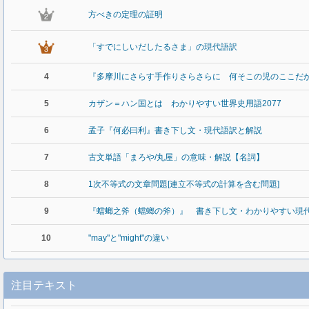
方べきの定理の証明
「すでにしいだしたるさま」の現代語訳
4
『多摩川にさらす手作りさらさらに 何そこの児のここだ
5
カザン＝ハン国とは わかりやすい世界史用語2077
6
孟子『何必曰利』書き下し文・現代語訳と解説
7
古文単語「まろや/丸屋」の意味・解説【名詞】
8
1次不等式の文章問題[連立不等式の計算を含む問題]
9
『蟷螂之斧（蟷螂の斧）』 書き下し文・わかりやすい現
10
"may"と"might"の違い
注目テキスト